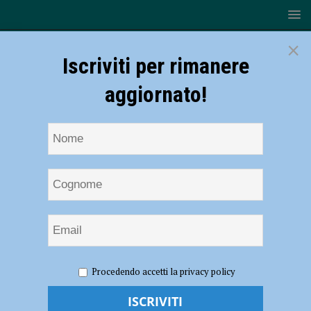
×
Iscriviti per rimanere
aggiornato!
HOME
NOTIZIE
POLITICA
Pertite, Soresi (FdI):
Procedendo accetti la privacy policy
“L’amministrazione riprenda le trattative con la Difesa”
Pertite, Soresi (FdI): “L’amministrazione