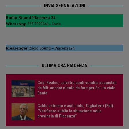
INVIA SEGNALAZIONI
Radio Sound Piacenza 24
WhatsApp
333 7575246 –
Invia
Messenger
Radio Sound
–
Piacenza24
ULTIMA ORA PIACENZA
Crisi Realco, salvi tre punti vendita acquistati
da MD: ancora niente da fare per Ecu in viale
Dante
Caldo estremo e asili nido, Tagliaferri (FdI):
“Verificare subito la situazione nella
provincia di Piacenza”