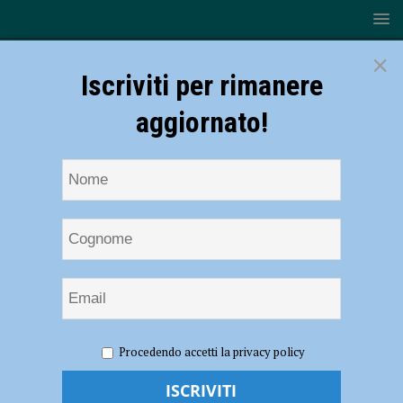
×
Iscriviti per rimanere
aggiornato!
HOME
NOTIZIE
ATTUALITÀ
Come cambierà la
Procedendo accetti la privacy policy
zona della stazione ferroviaria, termine dei lavori entro il 2025
Come cambierà la zona della stazione