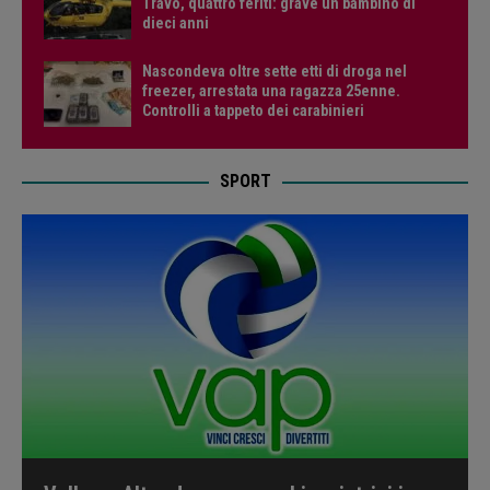
Travo, quattro feriti: grave un bambino di
dieci anni
Nascondeva oltre sette etti di droga nel
freezer, arrestata una ragazza 25enne.
Controlli a tappeto dei carabinieri
SPORT