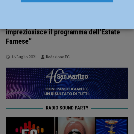
Stralunà 2021 Insieme, tutti gli
appuntamenti del fine settimana.
Papamarenghi: “Rassegna che
impreziosisce il programma dell’Estate
Farnese”
16 Luglio 2021
Redazione FG
RADIO SOUND PARTY