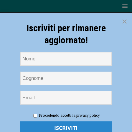
×
Iscriviti per rimanere
aggiornato!
HOME
NOTIZIE
EVENTI A PIACENZA
Stralunà
Procedendo accetti la privacy policy
2021 Insieme, tutti gli appuntamenti del fine settimana. Papamarenghi:
“Rassegna che impreziosisce il programma dell’Estate Farnese”