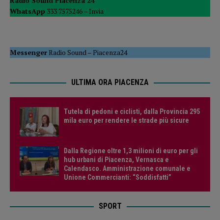
Radio Sound Piacenza 24
WhatsApp
333 7575246 –
Invia
Messenger
Radio Sound
–
Piacenza24
ULTIMA ORA PIACENZA
Tutela di pedoni e ciclisti, dalla Provincia 295
mila euro per rendere le strade più sicure
Dalla Regione oltre 1,3 milioni di euro per gli
hub urbani di Piacenza, Vernasca e
Calendasco. Amministrazione comunale e
Unione Commercianti: “Soddisfatti”
SPORT