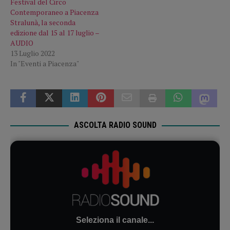
Festival del Circo
Contemporaneo a Piacenza
Stralunà, la seconda
edizione dal 15 al 17 luglio –
AUDIO
13 Luglio 2022
In "Eventi a Piacenza"
ASCOLTA RADIO SOUND
Seleziona il canale...