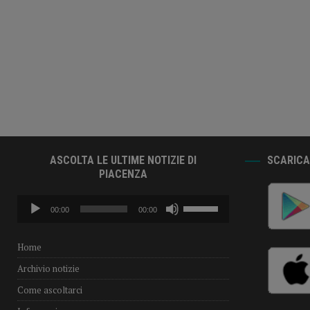
ASCOLTA LE ULTIME NOTIZIE DI
SCARICA 
PIACENZA
Audio
Usa
00:00
00:00
Player
i
tasti
freccia
Home
su/giù
Archivio notizie
per
aumentare
Come ascoltarci
o