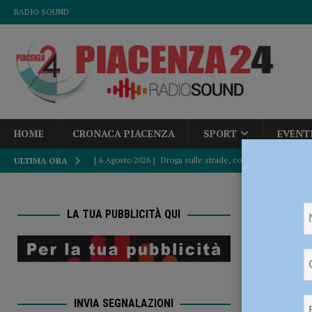
RADIO SOUND
HOME
CRONACA PIACENZA
SPORT
EVENT
[ 6 Agosto 2026 ]
Droga sulle strade, controlli a tappeto de
ULTIMA ORA
PIACENZA
HOME
A
[ 6 Agosto 2026 ]
Bimbo di tre anni travolto da un’auto: è
LA TUA PUBBLICITÀ QUI
[ 6 Agosto 2026 ]
Piacenza calcio inserito nel Girone B: d
Alessan
[ 6 Agosto 2026 ]
Fine del caldo africano, Paolo Corazzo
POLITICA
ATTUALITÀ
INVIA SEGNALAZIONI
[ 6 Agosto 2026 ]
Accampamenti abusivi e bivacchi alla Cav