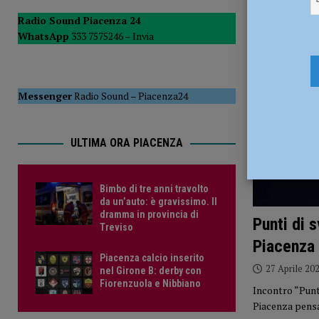
CRONACA PIACENZA
Radio Sound Piacenza 24
WhatsApp
333 7575246 –
Invia
[ 6 Agosto 2026 ]
Crisi idrica, Murelli (Lega): “Le regole 
POLITICA
Messenger
Radio Sound
–
Piacenza24
ULTIMA ORA PIACENZA
Bimbo di tre anni travolto
da un’auto: è gravissimo. Il
dramma in provincia di
Punti di 
Treviso
Piacenza
Piacenza calcio inserito
27 Aprile 20
nel Girone B: derby con
Fiorenzuola e Nibbiano
Incontro “Punti
Piacenza pensa