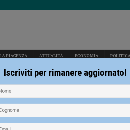
I A PIACENZA
ATTUALITÀ
ECONOMIA
POLITIC
i carabinieri: sette segnalati e stupefacenti sequestrati
CRONACA
Iscriviti per rimanere aggiornato!
lessandro Onorato
 gravissimo. Il dramma in provincia di Treviso
CRONACA PIACENZA
erby con Fiorenzuola e Nibbiano
CALCIO
dro Onorato
n: “Calo deciso delle temperature solo dopo ferragosto” – AUDIO
allerizza, in Largo Erfurt e Corso Europa: “sgomberati” dalla polizia locale