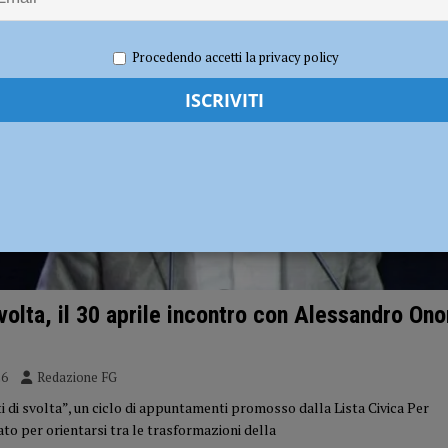
sul deflusso ecologico non possono mettere in ginocchio gli agricoltori”
Procedendo accetti la privacy policy
svolta, il 30 aprile incontro con Alessandro Ono
26
Redazione FG
 di svolta”, un ciclo di appuntamenti promosso dalla Lista Civica Per
to per orientarsi tra le trasformazioni della