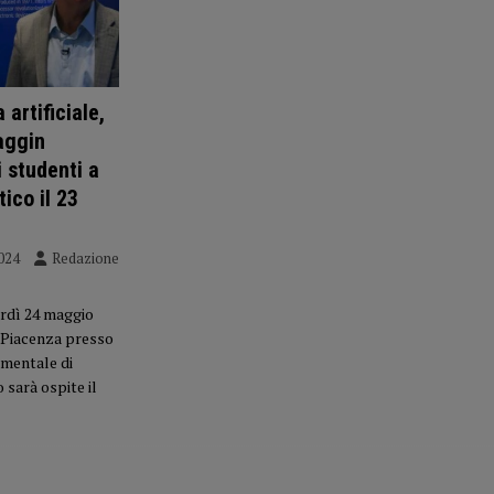
 artificiale,
aggin
i studenti a
ico il 23
024
Redazione
erdì 24 maggio
a Piacenza presso
mentale di
 sarà ospite il