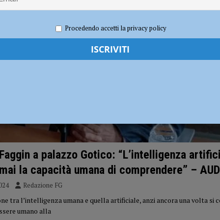
annove nuovi agenti di polizia
CRONACA PIACENZA
grediti con spranghe e sedie: indagini in corso
CRONACA PIACENZA
Procedendo accetti la privacy policy
Faggin a palazzo Gotico: “L’intelligenza artific
 mai la capacità umana di comprendere” – AUD
024
Redazione FG
 tra l’intelligenza umana e quella artificiale, anzi ancora una volta si c
ssere umano alla