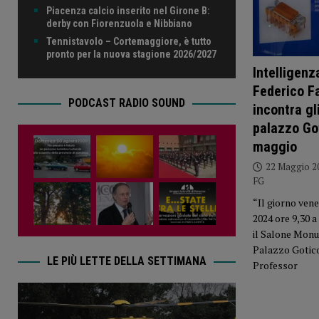
Piacenza calcio inserito nel Girone B:
derby con Fiorenzuola e Nibbiano
Tennistavolo – Cortemaggiore, è tutto
pronto per la nuova stagione 2026/2027
Intelligenza
Federico F
PODCAST RADIO SOUND
incontra gl
palazzo Got
maggio
22 Maggio 2
FG
“Il giorno ven
2024 ore 9,30 
il Salone Monu
Palazzo Gotico
LE PIÙ LETTE DELLA SETTIMANA
Professor