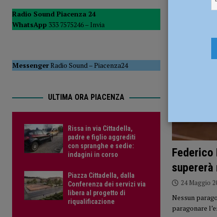
[ 7 Agosto 2026 ]
Assegnati alla questura di Piacenza dici
Radio Sound Piacenza 24
WhatsApp
333 7575246 –
Invia
[ 8 Agosto 2026 ]
Rissa in via Cittadella, padre e figlio ag
Messenger
Radio Sound
–
Piacenza24
ULTIMA ORA PIACENZA
Rissa in via Cittadella,
padre e figlio aggrediti
con spranghe e sedie:
Federico 
indagini in corso
supererà
Piazza Cittadella, dalla
24 Maggio 2
Conferenza dei servizi via
libera al progetto di
Nessun paragone
riqualificazione
paragonare l’e