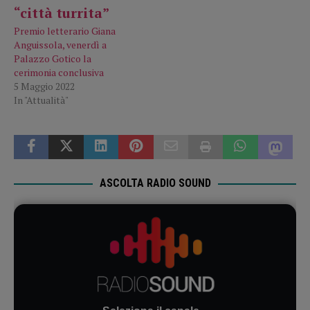
Premio letterario Giana
Anguissola, venerdì a
Palazzo Gotico la
cerimonia conclusiva
5 Maggio 2022
In "Attualità"
ASCOLTA RADIO SOUND