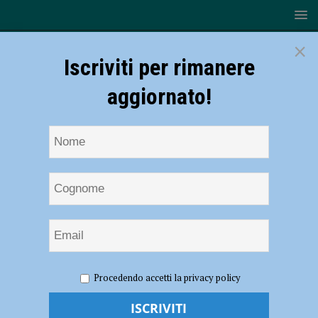
×
Iscriviti per rimanere
aggiornato!
HOME
NOTIZIE
ATTUALITÀ
Intelligenza
Procedendo accetti la privacy policy
artificiale, Federico Faggin incontra gli studenti a palazzo Gotico il 23
maggio