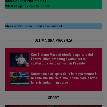
Radio Sound Piacenza 24
WhatsApp
333 7575246 –
Invia
Messenger
Radio Sound
–
Piacenza24
ULTIMA ORA PIACENZA
Con Stefano Massini trionfale apertura del
Festival Illica, standing ovation per lo
spettacolo creato ad hoc per l’evento
Strattonata e scippata della borsetta mentre è
in sella alla sua bicicletta, donna cade e batte
la testa: indagini in corso
SPORT