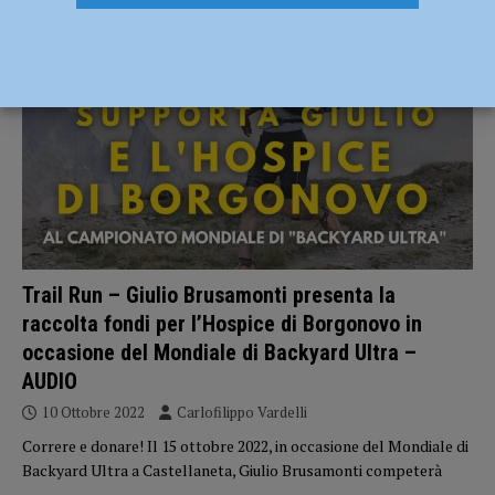
NOTIZIE
Trail Run – Giulio Brusamonti presenta la
raccolta fondi per l’Hospice di Borgonovo in
occasione del Mondiale di Backyard Ultra –
AUDIO
10 Ottobre 2022
Carlofilippo Vardelli
Correre e donare! Il 15 ottobre 2022, in occasione del Mondiale di
Backyard Ultra a Castellaneta, Giulio Brusamonti competerà