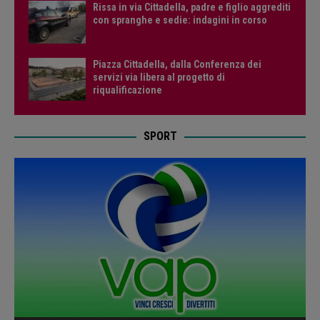
Rissa in via Cittadella, padre e figlio aggrediti
con spranghe e sedie: indagini in corso
Piazza Cittadella, dalla Conferenza dei
servizi via libera al progetto di
riqualificazione
SPORT