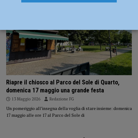
EVENTI A PIACENZA
Riapre il chiosco al Parco del Sole di Quarto,
domenica 17 maggio una grande festa
13 Maggio 2026
Redazione FG
Un pomeriggio all’insegna della voglia di stare insieme: domenica
17 maggio alle ore 17 al Parco del Sole di