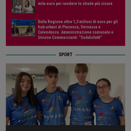
mila euro per rendere le strade più sicure
Dalla Regione oltre 1,3 milioni di euro per gli
hub urbani di Piacenza, Vernasca e
Calendasco. Amministrazione comunale e
Unione Commercianti: “Soddisfatti”
SPORT