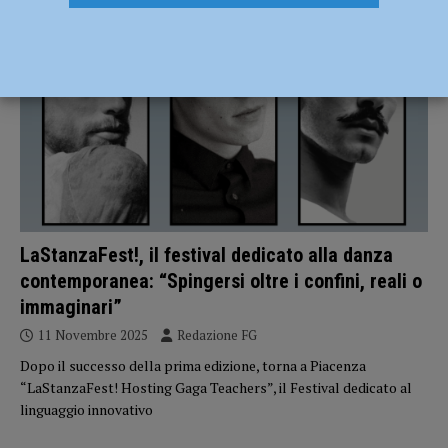
EVENTI A PIACENZA
LaStanzaFest!, il festival dedicato alla danza
contemporanea: “Spingersi oltre i confini, reali o
immaginari”
11 Novembre 2025
Redazione FG
Dopo il successo della prima edizione, torna a Piacenza
“LaStanzaFest! Hosting Gaga Teachers”, il Festival dedicato al
linguaggio innovativo