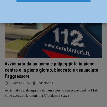
CRONACA PIACENZA
Avvicinata da un uomo e palpeggiata in pieno
centro e in pieno giorno, bloccato e denunciato
l’aggressore
15 Marzo 2024
Redazione FG
Avvicinata e palpeggiata in pieno giorno e in pieno centro. I fatti
sono accaduti ieri mattina. Una donna stava