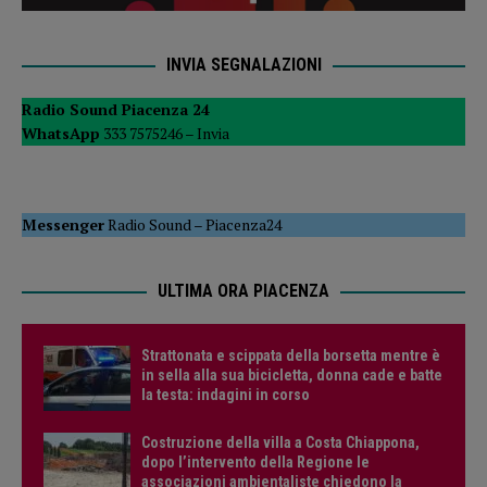
INVIA SEGNALAZIONI
Radio Sound Piacenza 24
WhatsApp
333 7575246 –
Invia
Messenger
Radio Sound
–
Piacenza24
ULTIMA ORA PIACENZA
Strattonata e scippata della borsetta mentre è
in sella alla sua bicicletta, donna cade e batte
la testa: indagini in corso
Costruzione della villa a Costa Chiappona,
dopo l’intervento della Regione le
associazioni ambientaliste chiedono la