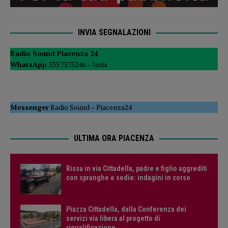
INVIA SEGNALAZIONI
Radio Sound Piacenza 24
WhatsApp
333 7575246 –
Invia
Messenger
Radio Sound
–
Piacenza24
ULTIMA ORA PIACENZA
Rissa in via Cittadella, padre e figlio aggrediti
con spranghe e sedie: indagini in corso
Piazza Cittadella, dalla Conferenza dei
servizi via libera al progetto di
riqualificazione