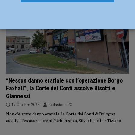
CRONACA PIACENZA
“Nessun danno erariale con l’operazione Borgo
Faxhall”, la Corte dei Conti assolve Bisotti e
Giannessi
17 Ottobre 2024
Redazione FG
Non c’è stato danno erariale, la Corte dei Conti di Bologna
assolve l’ex assessore all’Urbanistica, Silvio Bisotti, e Tiziano