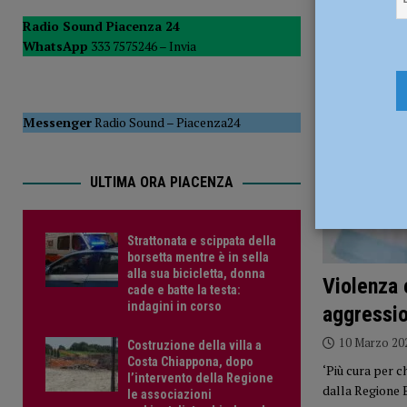
[ 17 Luglio 2026 ]
Il murale per Armani avvolto nel buio, T
Radio Sound Piacenza 24
WhatsApp
333 7575246 –
Invia
[ 17 Luglio 2026 ]
Piscina Raffalda, Soresi (FdI): “Perché c
Messenger
Radio Sound
–
Piacenza24
ULTIMA ORA PIACENZA
Strattonata e scippata della
borsetta mentre è in sella
alla sua bicicletta, donna
Violenza 
cade e batte la testa:
indagini in corso
aggressio
10 Marzo 20
Costruzione della villa a
Costa Chiappona, dopo
‘Più cura per c
l’intervento della Regione
dalla Regione 
le associazioni