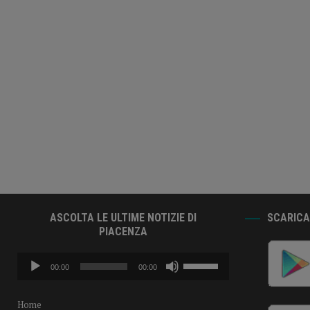
ASCOLTA LE ULTIME NOTIZIE DI
SCARICA 
PIACENZA
Audio
Usa
00:00
00:00
Player
i
tasti
freccia
Home