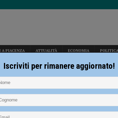
I A PIACENZA
ATTUALITÀ
ECONOMIA
POLITIC
lla tariffa puntuale: “Risultato importante per le famiglie piacentine”
Iscriviti per rimanere aggiornato!
iolenza sanitari
re è in sella alla sua bicicletta, donna cade e batte la testa: indagini in corso
 sanitari
a, dopo l’intervento della Regione le associazioni ambientaliste chiedono la
ACENZA
ci Calabrese nuovo direttore generale
ATTUALITÀ