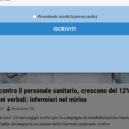
respidi: “Intollerabile la mancanza di illuminazione”
POLITICA
hiuderla due mesi prima dell’inizio dei lavori?”
POLITICA
Procedendo accetti la privacy policy
contro il personale sanitario, crescono del 12%
ni verbali: infermieri nel mirino
25
Redazione FG
hi cura’: è il messaggio scelto per la campagna di sensibilizzazione lanci
Emilia-Romagna in occasione della Giornata nazionale contro