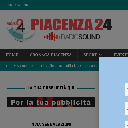
RADIO SOUND
HOME
CRONACA PIACENZA
SPORT
EVENT
[ 17 Luglio 2026 ]
Rifiuti, la Giunta approva la riduzione de
ULTIMA ORA
POLITICA
HOME
v
[ 17 Luglio 2026 ]
Strattonata e scippata della borsetta ment
LA TUA PUBBLICITÀ QUI
CRONACA PIACENZA
violenza
[ 17 Luglio 2026 ]
Costruzione della villa a Costa Chiappon
CRONACA PI
sospensione dei lavori” – AUDIO
ATTUALITÀ
INVIA SEGNALAZIONI
[ 17 Luglio 2026 ]
Università Cattolica, Carlo Maria Galluc