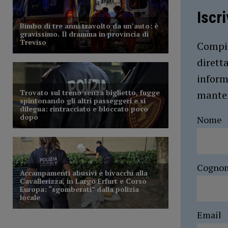
Iscr
Compil
dirett
inform
manten
Nome
Cogno
Email