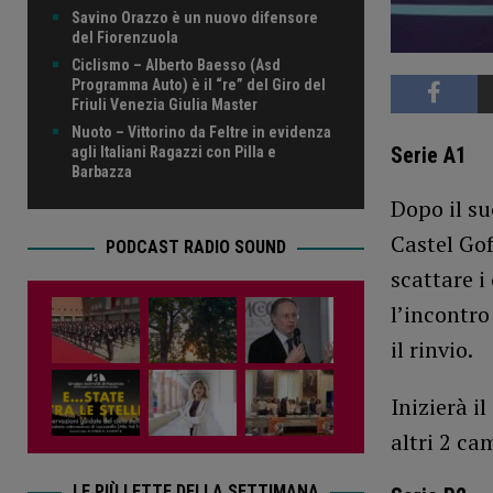
Savino Orazzo è un nuovo difensore
del Fiorenzuola
Ciclismo – Alberto Baesso (Asd
Programma Auto) è il “re” del Giro del
Friuli Venezia Giulia Master
Nuoto – Vittorino da Feltre in evidenza
Serie A1
agli Italiani Ragazzi con Pilla e
Barbazza
Dopo il su
Castel Gof
PODCAST RADIO SOUND
scattare i
l’incontr
il rinvio.
Inizierà i
altri 2 c
LE PIÙ LETTE DELLA SETTIMANA