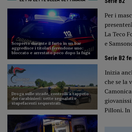
Serie B2
Per i masc
presenterà
La Teco F
e Samsonov
Serie B2 f
Inizia an
che se la 
Camonica.
giovanissi
Pilloni. I