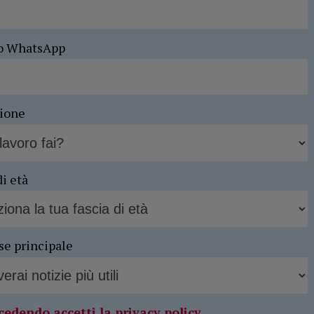
o WhatsApp
sione
di età
se principale
cedendo accetti la privacy policy