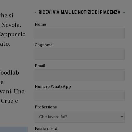
RICEVI VIA MAIL LE NOTIZIE DI PIACENZA
he si
 Nevola.
Nome
 Cappuccio
ato.
Cognome
Email
Foodlab
le
Numero WhatsApp
vani. Una
 Cruz e
Professione
Fascia di età