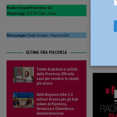
22 Gennaio
del Consiglio
POLITICA
Radio Sound Piacenza 24
WhatsApp
333 7575246 –
Invia
[ 5 Agosto 2026 ]
Tutela di pedoni e ciclisti, dalla Provinc
Messenger
Radio Sound
–
Piacenza24
ULTIMA ORA PIACENZA
Tutela di pedoni e ciclisti,
dalla Provincia 295 mila
euro per rendere le strade
più sicure
Dalla Regione oltre 1,3
milioni di euro per gli hub
urbani di Piacenza,
Vernasca e Calendasco.
Amministrazione