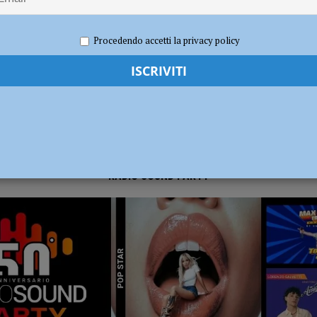
 2021
Carlofilippo Vardelli
Sport
,
Tennistavolo
ia 295 mila euro per rendere le strade più sicure
ATTUALITÀ
Procedendo accetti la privacy policy
RADIO SOUND PARTY