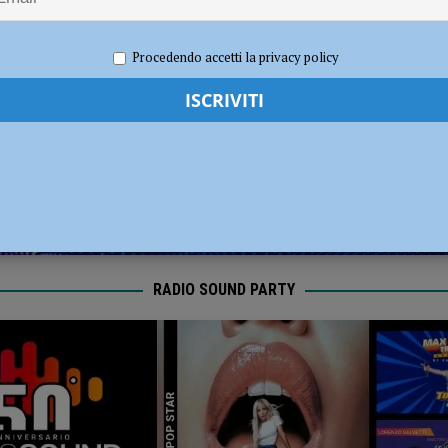
biente Piacenza: “Più verde per contrastare il cambiamento climatico, le città
re 2022
Redazione FG
Cronaca Piacenza
Procedendo accetti la privacy policy
RADIO SOUND PARTY