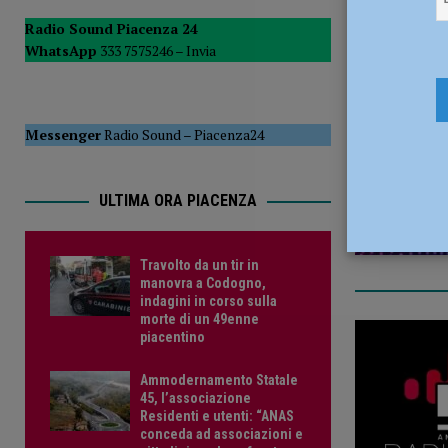
CRONACA PIACENZA
Radio Sound Piacenza 24
WhatsApp
333 7575246 –
Invia
[ 4 Agosto 2026 ]
Ondate di calore, Laura Chiappa di Legam
22 Settemb
vanno ridisegnate” – AUDIO
ATTUALITÀ
Messenger
Radio Sound
–
Piacenza24
ULTIMA ORA PIACENZA
Travolto da un tir in
manovra a Codogno,
indagini in corso sulla
morte di un 49enne
piacentino
Ammodernamento Statale
45, l’associazione
Residenti e utenti: “ANAS
conceda ad associazioni e