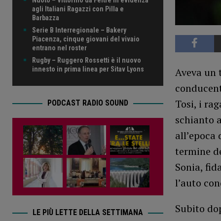
agli Italiani Ragazzi con Pilla e
Barbazza
Serie B Interregionale – Bakery
Piacenza, cinque giovani del vivaio
entrano nel roster
Rugby – Ruggero Rossetti è il nuovo
innesto in prima linea per Sitav Lyons
Aveva un t
conducente
Tosi, i ra
PODCAST RADIO SOUND
schianto a
all’epoca 
termine de
Sonia, fid
l’auto con
Subito dop
LE PIÙ LETTE DELLA SETTIMANA