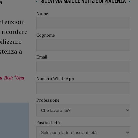
a
RICEVI VIA MAIL LE NOTIZIE DI PIACENZA
Nome
ntenzioni
 ricordare
Cognome
ilizzare
istenza a
Email
ia Tosi: “Una
Numero WhatsApp
Professione
Fascia di età