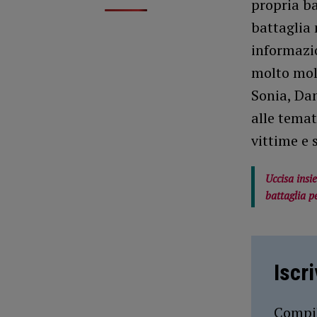
propria ba
battaglia 
informazio
molto molt
Sonia, Dan
alle temat
vittime e 
Uccisa insi
battaglia p
Iscr
Compil