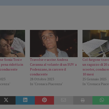
se Sonia Tosi e
Travolse e uccise Andrea
Col furgone travo
 pena ridotta in
Cavanna al volante di un SUV a
un ragazzo di 20 a
 conducente
Podenzano, in carcere il
scooter, conduce
conducente
10 mesi
2023
28 Ottobre 2023
25 Gennaio 2025
acenza"
In "Cronaca Piacenza"
In "Cronaca Piac