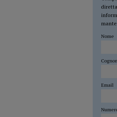
dirett
inform
manten
Nome
Cogno
Email
Numer