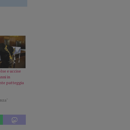
lse e uccise
nni in
nte patteggia
enza"