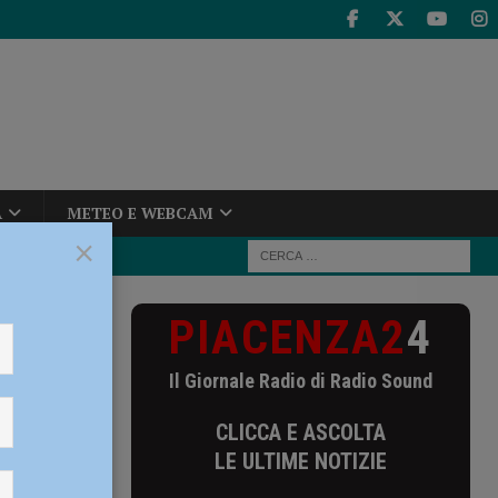
A
METEO E WEBCAM
×
PIACENZA2
4
le Zanrei e
Il Giornale Radio di Radio Sound
i e
CLICCA E ASCOLTA
e il
LE ULTIME NOTIZIE