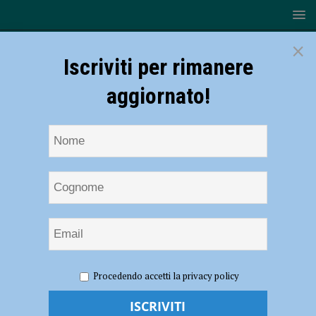
×
Iscriviti per rimanere
aggiornato!
HOME
NOTIZIE
ATTUALITÀ
Ausl, dal primo
Procedendo accetti la privacy policy
febbraio cambio orari all’Urp di Fiorenzuola
Ausl, dal primo febbraio cambio orari