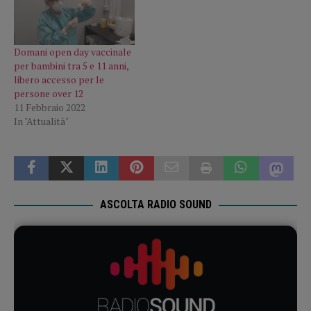
Domani open day vaccinale
per bambini tra 5 e 11 anni,
libero accesso per le
persone over 12
11 Febbraio 2022
In "Attualità"
ASCOLTA RADIO SOUND