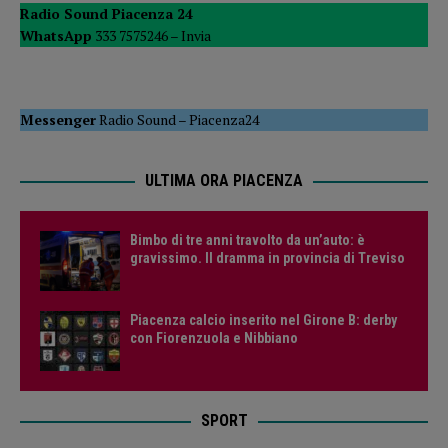
Radio Sound Piacenza 24
WhatsApp
333 7575246 –
Invia
Messenger
Radio Sound
–
Piacenza24
ULTIMA ORA PIACENZA
Bimbo di tre anni travolto da un’auto: è
gravissimo. Il dramma in provincia di Treviso
Piacenza calcio inserito nel Girone B: derby
con Fiorenzuola e Nibbiano
SPORT