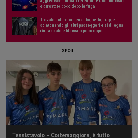
aggredisce i titolari ferendone uno: bloccato
e arrestato poco dopo la fuga
Trovato sul treno senza biglietto, fugge
spintonando gli altri passeggeri e si dilegua:
rintracciato e bloccato poco dopo
SPORT
Tennistavolo – Cortemaggiore, è tutto