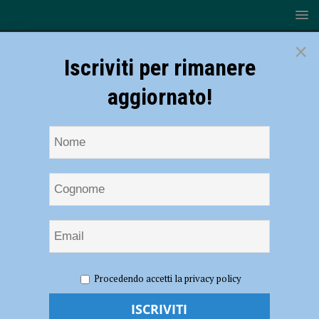
×
Iscriviti per rimanere
aggiornato!
HOME
NOTIZIE
CRONACA PIACENZA
Violenza
Procedendo accetti la privacy policy
sessuale, l’Ordine degli Psicologi: “Pubblicare il video è stato un
ulteriore abuso che rende corresponsabili di violenza”