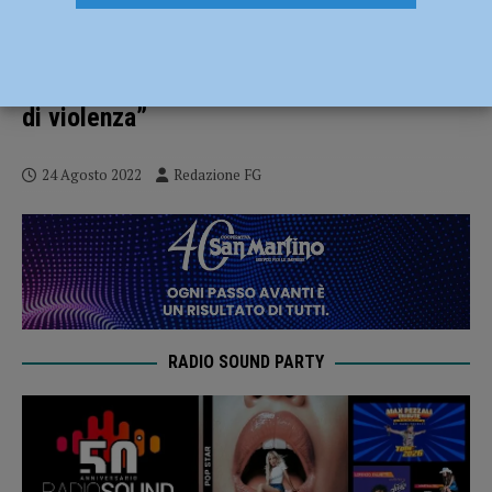
Violenza sessuale, l’Ordine degli
Psicologi: “Pubblicare il video è stato un
ulteriore abuso che rende corresponsabili
di violenza”
24 Agosto 2022
Redazione FG
RADIO SOUND PARTY