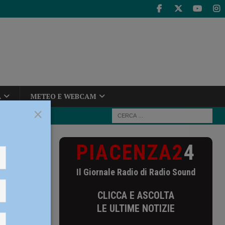
A
METEO E WEBCAM
×
PIACENZA2
4
rzultimo turno
Il Giornale Radio di Radio Sound
pita
CLICCA E ASCOLTA
to
LE ULTIME NOTIZIE