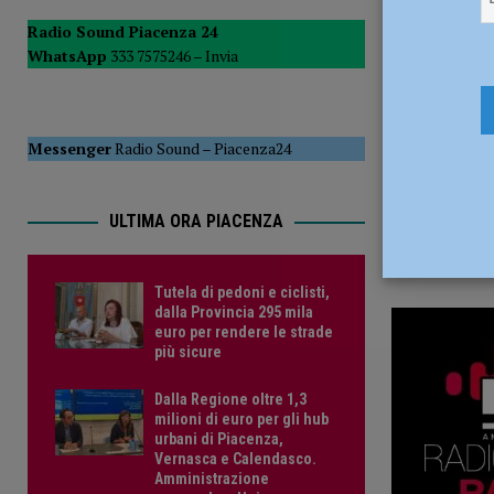
26 Aprile 2
POLITICA
Radio Sound Piacenza 24
WhatsApp
333 7575246 –
Invia
[ 5 Agosto 2026 ]
Caldo estremo e asili nido, Tagliaferri (F
Messenger
Radio Sound
–
Piacenza24
ULTIMA ORA PIACENZA
Tutela di pedoni e ciclisti,
dalla Provincia 295 mila
euro per rendere le strade
più sicure
Dalla Regione oltre 1,3
milioni di euro per gli hub
urbani di Piacenza,
Vernasca e Calendasco.
Amministrazione