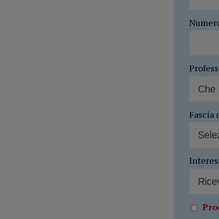
Numer
Profes
Fascia 
Interes
Pro