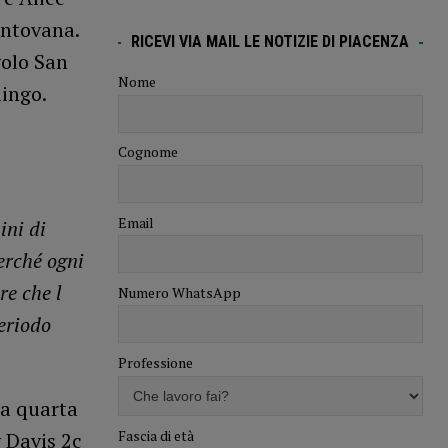
antovana.
RICEVI VIA MAIL LE NOTIZIE DI PIACENZA
volo San
Nome
lingo.
Cognome
Email
ini di
erché ogni
re che l
Numero WhatsApp
periodo
Professione
la quarta
Fascia di età
y Davis 2c