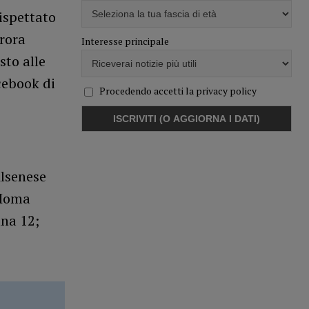
ispettato
urora
Interesse principale
sto alle
cebook di
Procedendo accetti la privacy policy
Alsenese
 Moma
ana 12;