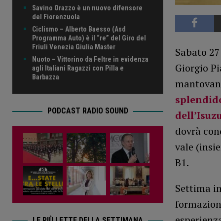
Savino Orazzo è un nuovo difensore
del Fiorenzuola
Ciclismo – Alberto Baesso (Asd
Programma Auto) è il “re” del Giro del
Friuli Venezia Giulia Master
Sabato 27 
Nuoto – Vittorino da Feltre in evidenza
Giorgio P
agli Italiani Ragazzi con Pilla e
Barbazza
mantovane 
splendido
PODCAST RADIO SOUND
dell’Isuz
dovrà conq
vale (insi
B1.
Settima in
formazione
esperienza
LE PIÙ LETTE DELLA SETTIMANA