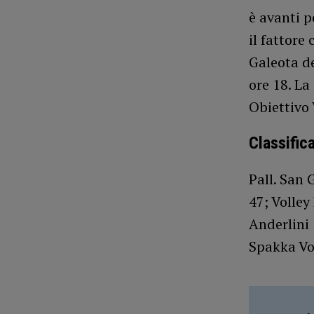
è avanti p
il fattore
Galeota de
ore 18. La
Obiettivo 
Classific
Pall. San 
47; Volley
Anderlini 
Spakka Vol