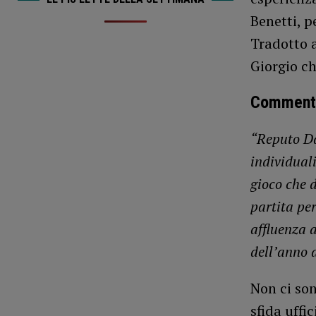
Benetti, p
Tradotto a
Giorgio ch
Commenta
“Reputo Da
individual
gioco che 
partita per
affluenza a
dell’anno 
Non ci son
sfida uffi