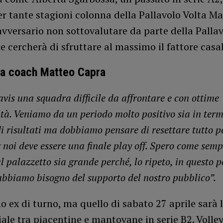
er tante stagioni colonna della Pallavolo Volta M
vversario non sottovalutare da parte della Palla
e cercherà di sfruttare al massimo il fattore casa
 coach Matteo Capra
vis una squadra difficile da affrontare e con ottime
ità. Veniamo da un periodo molto positivo sia in term
di risultati ma dobbiamo pensare di resettare tutto p
 noi deve essere una finale play off. Spero come semp
l palazzetto sia grande perché, lo ripeto, in questo 
abbiamo bisogno del supporto del nostro pubblico”.
o ex di turno, ma quello di sabato 27 aprile sarà 
ciale tra piacentine e mantovane in serie B2. Volle