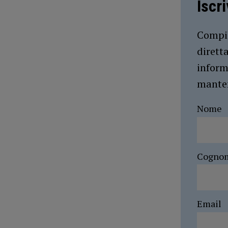
Iscr
Compil
dirett
inform
manten
Nome
Cogno
Email