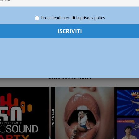
024
Carlofilippo Vardelli
Notizie
,
Sport
,
Volley
dI): “Verificare subito la situazione nella provincia di Piacenza”
POLITICA
Procedendo accetti la privacy policy
RADIO SOUND PARTY