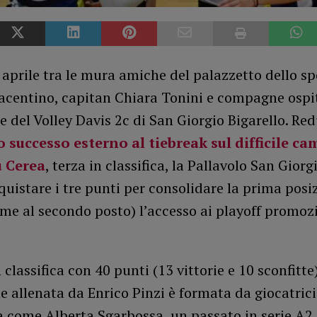
aprile tra le mura amiche del palazzetto dello sp
iacentino, capitan Chiara Tonini e compagne ospi
del Volley Davis 2c di San Giorgio Bigarello. Red
 successo esterno al tiebreak sul difficile c
u Cerea
, terza in classifica, la Pallavolo San Giorg
uistare i tre punti per consolidare la prima posi
eme al secondo posto) l’accesso ai playoff promoz
 classifica con 40 punti (13 vittorie e 10 sconfitte)
 allenata da Enrico Pinzi è formata da giocatrici
 come Alberta Sgarbossa, un passato in serie A2,