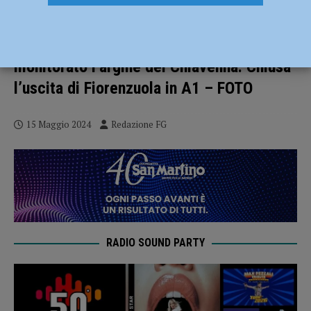
Nubifragio nella notte e forti piogge:
strade e sottopassi allagati. A Caorso
monitorato l’argine del Chiavenna. Chiusa
l’uscita di Fiorenzuola in A1 – FOTO
15 Maggio 2024
Redazione FG
RADIO SOUND PARTY