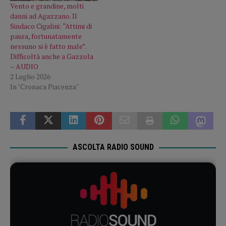
Vento e grandine, molti
danni ad Agazzano. Il
Sindaco Cigalini: “Attimi di
paura, fortunatamente
nessuno si è fatto male”.
Difficoltà anche a Gazzola
– AUDIO
2 Luglio 2026
In "Cronaca Piacenza"
ASCOLTA RADIO SOUND