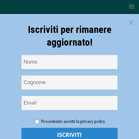
×
Iscriviti per rimanere
aggiornato!
HOME
NOTIZIE
CRONACA PIACENZA
Nubifragio
Procedendo accetti la privacy policy
nella notte e forti piogge: strade e sottopassi allagati. A Caorso
monitorato l’argine del Chiavenna. Chiusa l’uscita di Fiorenzuola in A1
– FOTO