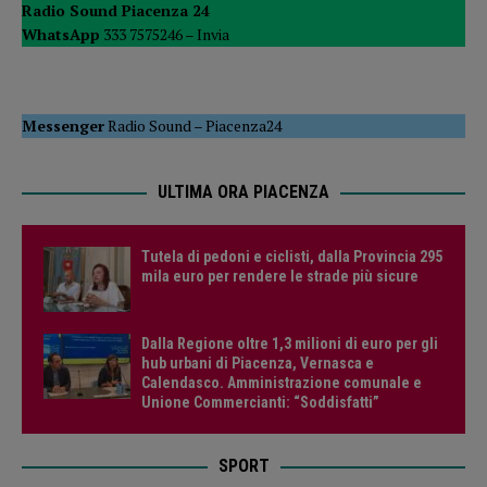
Radio Sound Piacenza 24
WhatsApp
333 7575246 –
Invia
Messenger
Radio Sound
–
Piacenza24
ULTIMA ORA PIACENZA
Tutela di pedoni e ciclisti, dalla Provincia 295
mila euro per rendere le strade più sicure
Dalla Regione oltre 1,3 milioni di euro per gli
hub urbani di Piacenza, Vernasca e
Calendasco. Amministrazione comunale e
Unione Commercianti: “Soddisfatti”
SPORT