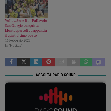
Volley, Serie B1 – Pallavolo
San Giorgio conquista
Montespertoli ed aggancia
il quint’ultimo posto
16 Febbraio 2025
In "Notizie"
ASCOLTA RADIO SOUND