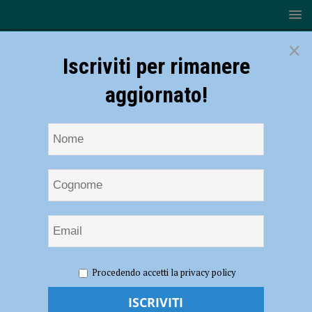
×
Iscriviti per rimanere
aggiornato!
HOME
NOTIZIE
Volley, Serie B1 – Pallavolo San Giorgio,
Procedendo accetti la privacy policy
stop interno: Montesport vince 3-1
Volley, Serie B1 – Pallavolo San Giorgio,