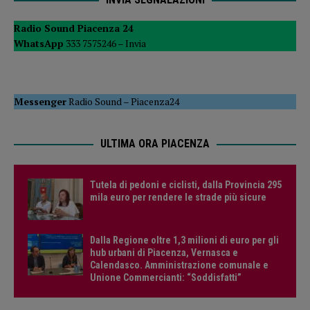
Radio Sound Piacenza 24
WhatsApp
333 7575246 –
Invia
Messenger
Radio Sound
–
Piacenza24
ULTIMA ORA PIACENZA
Tutela di pedoni e ciclisti, dalla Provincia 295
mila euro per rendere le strade più sicure
Dalla Regione oltre 1,3 milioni di euro per gli
hub urbani di Piacenza, Vernasca e
Calendasco. Amministrazione comunale e
Unione Commercianti: “Soddisfatti”