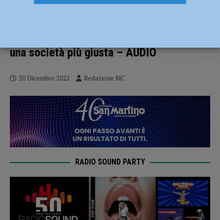
Volontariato in Onda, l’Associazione
Progetto Mondo lancia il tema per il
2023: Accendiamo il Cambiamento per
una società più giusta – AUDIO
20 Dicembre 2022
Redazione MC
RADIO SOUND PARTY