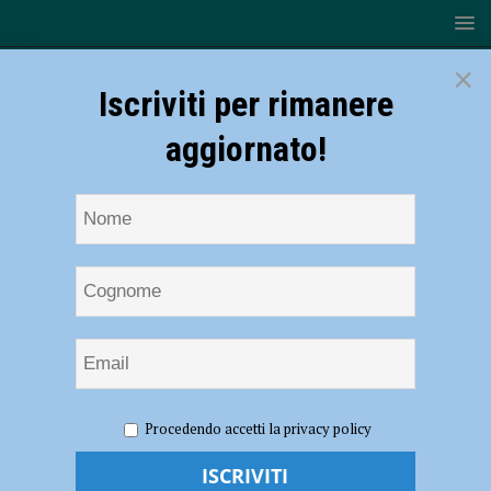
×
Iscriviti per rimanere
aggiornato!
HOME
NOTIZIE
ATTUALITÀ
Volontariato in Onda,
Procedendo accetti la privacy policy
l’Associazione Progetto Mondo lancia il tema per il 2023: Accendiamo
il Cambiamento per una società più giusta – AUDIO