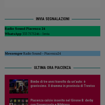
INVIA SEGNALAZIONI
Radio Sound Piacenza 24
WhatsApp
333 7575246 –
Invia
Messenger
Radio Sound
–
Piacenza24
ULTIMA ORA PIACENZA
Bimbo di tre anni travolto da un’auto: è
gravissimo. Il dramma in provincia di Treviso
Piacenza calcio inserito nel Girone B: derby
con Fiorenzuola e Nibbiano