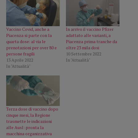
Vaccino Covid, anche a
In arrivo il vaccino Pfizer
Piacenza si parte con la
adattato alle varianti, a
quarta dose: al via le
Piacenza prima tranche da
prenotazioni per over 80 e
oltre 23 mila dosi
persone fragili
10 Settembre 2022
13 Aprile 2022
In "Attualità"
In "Attualità"
Terza dose di vaccino dopo
cinque mesi, la Regione
trasmette le indicazioni
alle Ausl: pronta la
macchina organizzativa