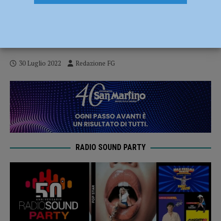
A Calendasco vaccino a domicilio:
“quarta dose” casa per casa per chi non
può muoversi dalla propria abitazione
30 Luglio 2022
Redazione FG
RADIO SOUND PARTY