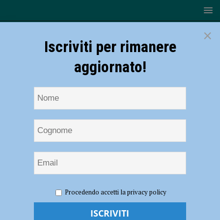
×
Iscriviti per rimanere
aggiornato!
HOME
NOTIZIE
ATTUALITÀ
A Calendasco vaccino
Procedendo accetti la privacy policy
a domicilio: “quarta dose” casa per casa per chi non può muoversi dalla
propria abitazione