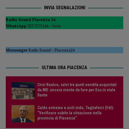
INVIA SEGNALAZIONI
Radio Sound Piacenza 24
WhatsApp
333 7575246 –
Invia
Messenger
Radio Sound
–
Piacenza24
ULTIMA ORA PIACENZA
Crisi Realco, salvi tre punti vendita acquistati
da MD: ancora niente da fare per Ecu in viale
Dante
Caldo estremo e asili nido, Tagliaferri (FdI):
“Verificare subito la situazione nella
provincia di Piacenza”