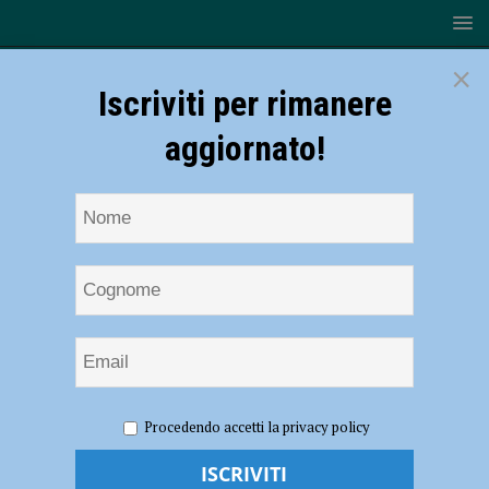
×
Iscriviti per rimanere
aggiornato!
HOME
NOTIZIE
EVENTI A PIACENZA
A Palazzo
Procedendo accetti la privacy policy
Farnese sfilata benefica il 5 marzo per accendere i riflettori
sull’endometriosi