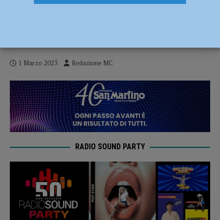
A Palazzo Farnese sfilata benefica il 5
marzo per accendere i riflettori
sull’endometriosi
1 Marzo 2023
Redazione MC
RADIO SOUND PARTY