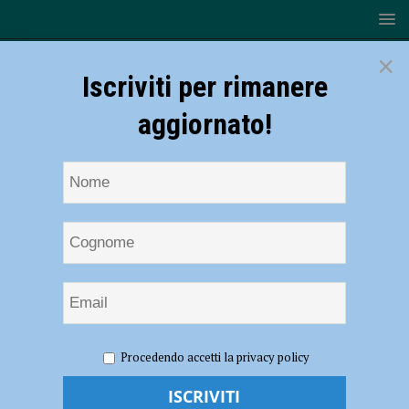
×
Iscriviti per rimanere
aggiornato!
HOME
NOTIZIE
CRONACA PIACENZA
Accendono
Procedendo accetti la privacy policy
un fuoco in casa per scaldarsi, due persone gravemente intossicate a
Podenzano