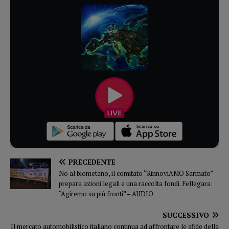
PRECEDENTE
No al biometano, il comitato “RinnoviAMO Sarmato”
prepara azioni legali e una raccolta fondi. Fellegara:
“Agiremo su più fronti” – AUDIO
SUCCESSIVO
Il mercato automobilistico italiano continua ad affrontare le sfide della