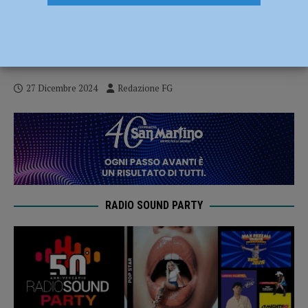
Accendono un fuoco in casa per
scaldarsi, due persone gravemente
intossicate a Podenzano
27 Dicembre 2024
Redazione FG
RADIO SOUND PARTY