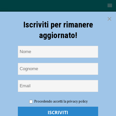
×
Iscriviti per rimanere
aggiornato!
HOME
NOTIZIE
POLITICA
Alberi tagliati, Civica per
Procedendo accetti la privacy policy
Piacenza difende la giunta: “Davvero le sorti ambientali di Piacenza
dipendono solo da questo?”