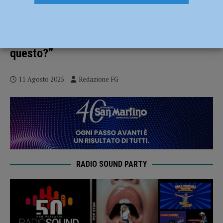
Alberi tagliati, Civica per Piacenza
difende la giunta: “Davvero le sorti
ambientali di Piacenza dipendono solo da
questo?”
11 Agosto 2025
Redazione FG
RADIO SOUND PARTY