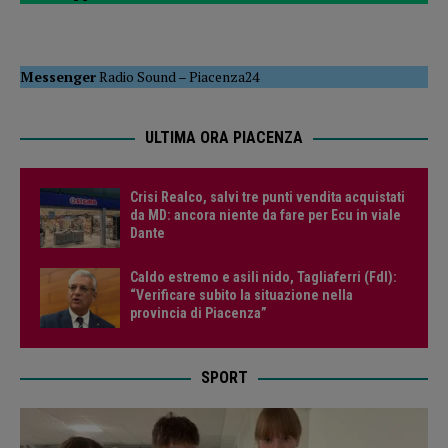
Messenger
Radio Sound
–
Piacenza24
ULTIMA ORA PIACENZA
Crisi Realco, salvi tre punti vendita acquistati
da MD: ancora niente da fare per Ecu in viale
Dante
Caldo estremo e asili nido, Tagliaferri (FdI):
“Verificare subito la situazione nella
provincia di Piacenza”
SPORT