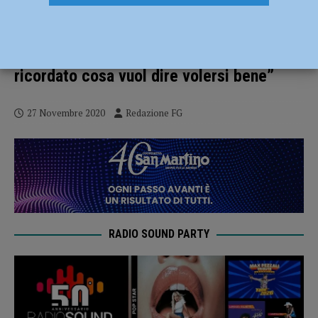
La serenata che aveva emozionato il
mondo, l’alpino Stefano dice addio alla
sua Carla. Barbieri: “Grazie per averci
ricordato cosa vuol dire volersi bene”
27 Novembre 2020
Redazione FG
RADIO SOUND PARTY