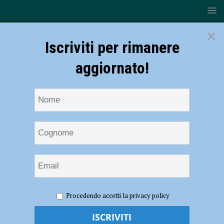
×
Iscriviti per rimanere
aggiornato!
HOME
NOTIZIE
ATTUALITÀ
La serenata che aveva
Procedendo accetti la privacy policy
emozionato il mondo, l’alpino Stefano dice addio alla sua Carla.
Barbieri: “Grazie per averci ricordato cosa vuol dire volersi bene”