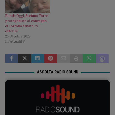
Poesia Oggi, Stefano Torre
protagonista al convegno
di Tortona sabato 29
ottobre
25 Ottobre 2022
In "Attualità"
ASCOLTA RADIO SOUND