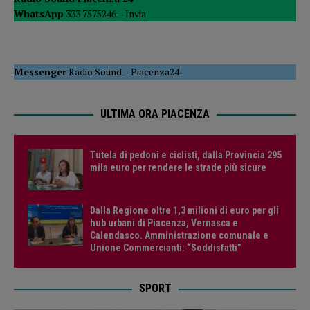
WhatsApp
333 7575246 –
Invia
Messenger
Radio Sound
–
Piacenza24
ULTIMA ORA PIACENZA
Tutela di pedoni e ciclisti, dalla Provincia 295
mila euro per rendere le strade più sicure
Dalla Regione oltre 1,3 milioni di euro per gli
hub urbani di Piacenza, Vernasca e
Calendasco. Amministrazione comunale e
Unione Commercianti: “Soddisfatti”
SPORT