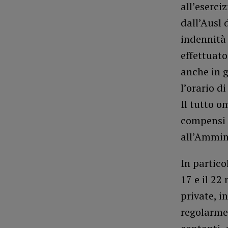
all’eserci
dall’Ausl 
indennità 
effettuato
anche in g
l’orario di
Il tutto o
compensi 
all’Ammin
In partico
17 e il 22
private, i
regolarme