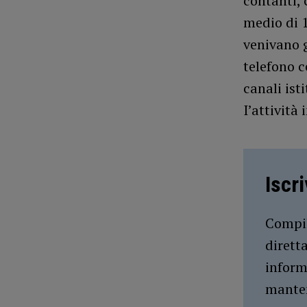
contanti,
medio di 1
venivano g
telefono 
canali ist
I’attività
Iscr
Compil
dirett
inform
manten