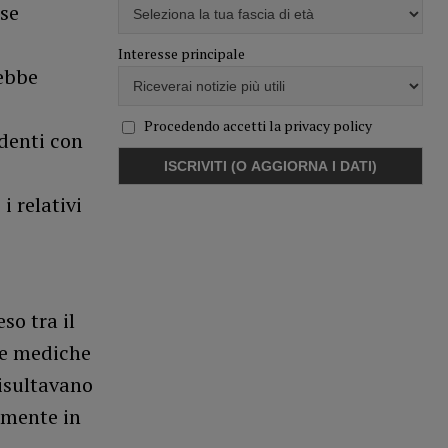
sse
Interesse principale
rebbe
Procedendo accetti la privacy policy
identi con
i relativi
so tra il
te mediche
risultavano
amente in