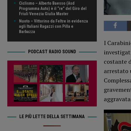
Ciclismo – Alberto Baesso (Asd
Programma Auto) è il “re” del Giro del
Friuli Venezia Giulia Master
Nuoto – Vittorino da Feltre in evidenza
agli Italiani Ragazzi con Pilla e
Barbazza
I Carabini
investigat
PODCAST RADIO SOUND
costante d
arrestato 
Complessa
gravemente
aggravata 
LE PIÙ LETTE DELLA SETTIMANA