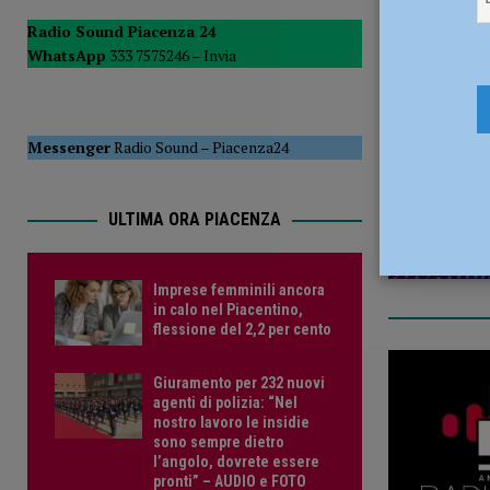
[ 5 Agosto 2026 ]
Savino Orazzo è un nuovo difensore de
Radio Sound Piacenza 24
WhatsApp
333 7575246 –
Invia
2 Luglio 2
Messenger
Radio Sound
–
Piacenza24
ULTIMA ORA PIACENZA
Imprese femminili ancora
in calo nel Piacentino,
flessione del 2,2 per cento
Giuramento per 232 nuovi
agenti di polizia: “Nel
nostro lavoro le insidie
sono sempre dietro
l’angolo, dovrete essere
pronti” – AUDIO e FOTO