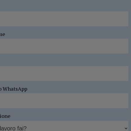
me
o WhatsApp
sione