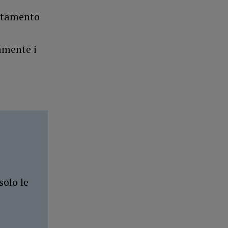
untamento
amente i
solo le