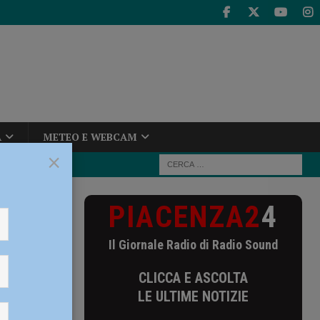
A
METEO E WEBCAM
×
PIACENZA2
4
chiarate,
Il Giornale Radio di Radio Sound
e,
CLICCA E ASCOLTA
za –
LE ULTIME NOTIZIE