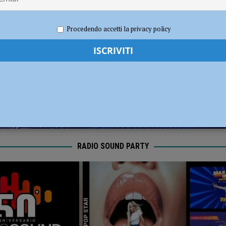
per gli hub urbani di Piacenza, Vernasca e Calendasco. Amministrazione
TICA
e 2024
Redazione FG
Cronaca Piacenza
Procedendo accetti la privacy policy
sul deflusso ecologico non possono mettere in ginocchio gli agricoltori”
RADIO SOUND PARTY