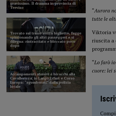
“
Aurora no
tutte le al
Viktoria v
riuscita a
programm
“
Lo farò io
cuore: lei
Iscr
Compil