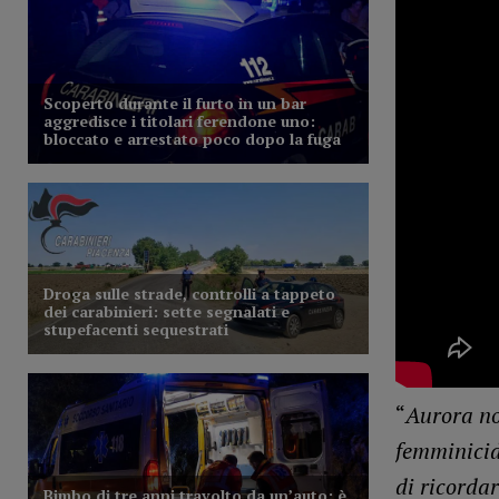
“
Aurora no
femminicid
di ricorda