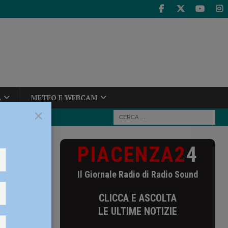
A
METEO E WEBCAM
×
PIACENZA2
4
enticherà
Il Giornale Radio di Radio Sound
à
CLICCA E ASCOLTA
 –
LE ULTIME NOTIZIE