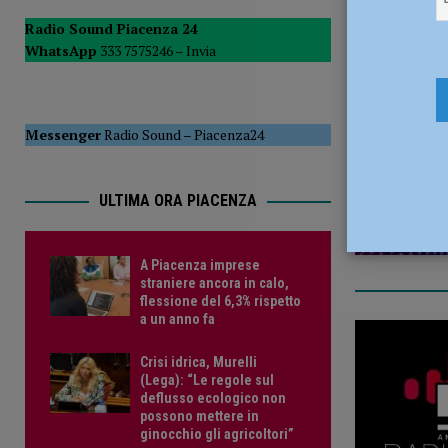
[ 5 Agosto 2026 ]
Dalla Regione oltre 1,3 milioni di euro 
Radio Sound Piacenza 24
WhatsApp
333 7575246 –
Invia
comunale e Unione Commercianti: “Soddisfatti”
POLI
5 Novembr
[ 6 Agosto 2026 ]
Crisi idrica, Murelli (Lega): “Le regole 
POLITICA
Messenger
Radio Sound
–
Piacenza24
ULTIMA ORA PIACENZA
A Piacenza imprese
straniere ancora in calo,
flessione del 6,3% rispetto
a un anno fa
Crisi idrica, Murelli
(Lega): “Le regole sul
deflusso ecologico non
possono mettere in
ginocchio gli agricoltori”