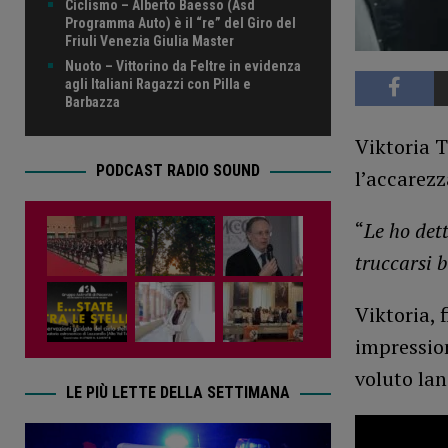
Ciclismo – Alberto Baesso (Asd
Programma Auto) è il “re” del Giro del
Friuli Venezia Giulia Master
Nuoto – Vittorino da Feltre in evidenza
agli Italiani Ragazzi con Pilla e
Barbazza
Viktoria Ti
PODCAST RADIO SOUND
l’accarezz
“
Le ho dett
truccarsi b
Viktoria, 
impression
voluto lan
LE PIÙ LETTE DELLA SETTIMANA