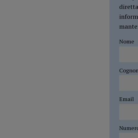
dirett
inform
manten
Nome
Cogno
Email
Numer