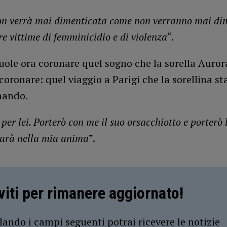
n verrà mai dimenticata come non verranno mai di
tre vittime di femminicidio e di violenza
“.
uole ora coronare quel sogno che la sorella Auror
 coronare: quel viaggio a Parigi che la sorellina st
ando.
 per lei. Porterò con me il suo orsacchiotto e porterò l
 sarà nella mia anima
”.
iviti per rimanere aggiornato!
ando i campi seguenti potrai ricevere le notizie