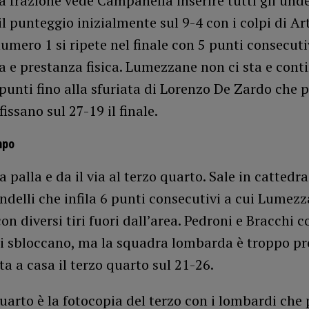
 frazione vede Campanella inserire tutti gli unde
l punteggio inizialmente sul 9-4 con i colpi di Art
umero 1 si ripete nel finale con 5 punti consecuti
 e prestanza fisica. Lumezzane non ci sta e cont
unti fino alla sfuriata di Lorenzo De Zardo che p
issano sul 27-19 il finale.
mpo
 palla e da il via al terzo quarto. Sale in cattedr
indelli che infila 6 punti consecutivi a cui Lumez
on diversi tiri fuori dall’area. Pedroni e Bracchi c
i sbloccano, ma la squadra lombarda è troppo pr
rta a casa il terzo quarto sul 21-26.
uarto è la fotocopia del terzo con i lombardi ch