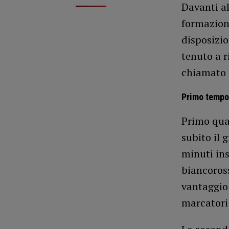
Davanti al
formazione
disposizi
tenuto a r
chiamato i
Primo tempo
Primo quar
subito il 
minuti ins
biancoross
vantaggio 
marcatori 