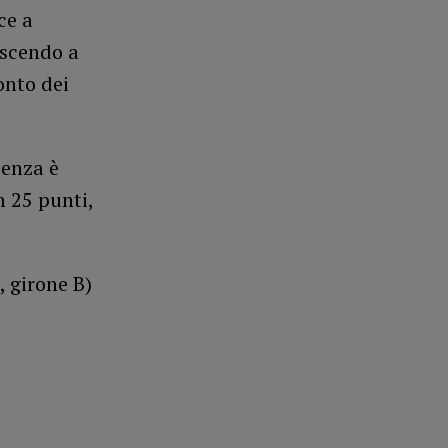
ce a
uscendo a
onto dei
cenza è
n 25 punti,
, girone B)