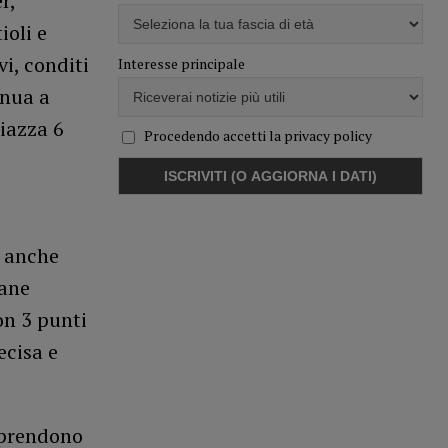
r,
ioli e
vi, conditi
Interesse principale
inua a
iazza 6
Procedendo accetti la privacy policy
a anche
zane
on 3 punti
ecisa e
e prendono