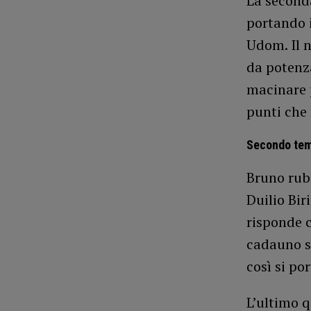
La seconda
portando i
Udom. Il n
da potenza
macinare p
punti che f
Secondo te
Bruno ruba
Duilio Bir
risponde c
cadauno s
così si po
L’ultimo q