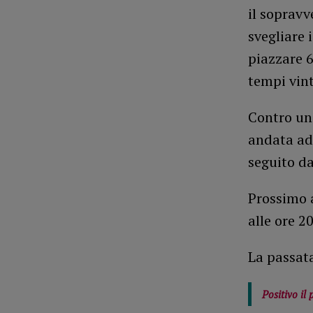
il sopravv
svegliare 
piazzare 6
tempi vinti
Contro una
andata ad 
seguito d
Prossimo 
alle ore 20
La passat
Positivo il