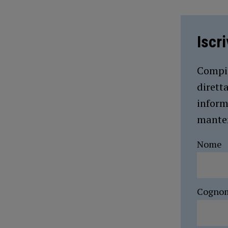
Iscr
Compil
dirett
inform
manten
Nome
Cogno