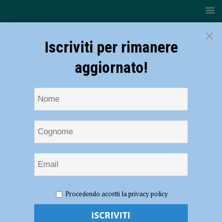
×
Iscriviti per rimanere
aggiornato!
HOME
NOTIZIE
POLITICA
Avviso pubblico al
Procedendo accetti la privacy policy
volontariato, Soresi (FdI): “Escluse le cooperative? Dall’avviso alle
famiglie non sembra”. Corvi replica: “Rispettate le procedure”