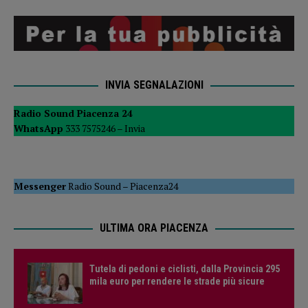
INVIA SEGNALAZIONI
Radio Sound Piacenza 24
WhatsApp
333 7575246 –
Invia
Messenger
Radio Sound
–
Piacenza24
ULTIMA ORA PIACENZA
Tutela di pedoni e ciclisti, dalla Provincia 295
mila euro per rendere le strade più sicure