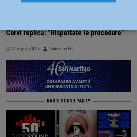
Avviso pubblico al volontariato, Soresi
(FdI): “Escluse le cooperative?
Dall’avviso alle famiglie non sembra”.
Corvi replica: “Rispettate le procedure”
21 Agosto 2024
Redazione FG
RADIO SOUND PARTY