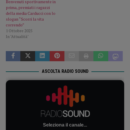
Benvenuti sportivamente in
prima, premiati i ragazzi
della media Carducci con lo
slogan “Scorri la vita
correndo”
1 Ottobre 2025
In "Attualità"
ASCOLTA RADIO SOUND
Seleziona il canale...