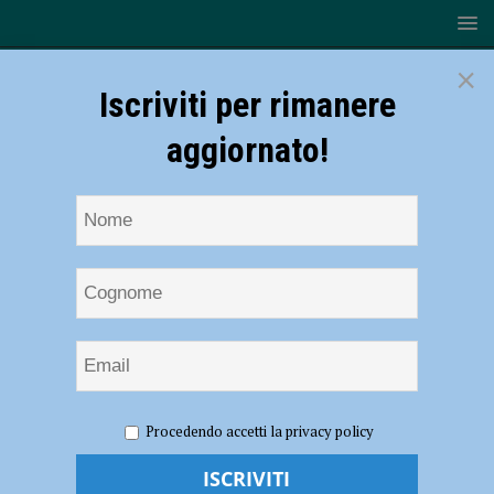
×
Iscriviti per rimanere
aggiornato!
HOME
NOTIZIE
ATTUALITÀ
Torna “Benvenuti
Procedendo accetti la privacy policy
sportivamente in prima”: iniziative e formazione per promuovere
l’attività motoria