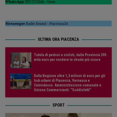
WhatsApp
333 7575246 –
Invia
Messenger
Radio Sound
–
Piacenza24
ULTIMA ORA PIACENZA
Tutela di pedoni e ciclisti, dalla Provincia 295
mila euro per rendere le strade più sicure
Dalla Regione oltre 1,3 milioni di euro per gli
hub urbani di Piacenza, Vernasca e
Calendasco. Amministrazione comunale e
Unione Commercianti: “Soddisfatti”
SPORT