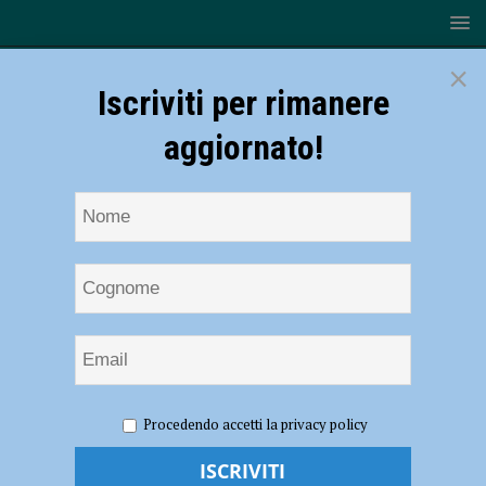
×
Iscriviti per rimanere
aggiornato!
HOME
NOTIZIE
SPORT
ATLETICA
Il bilancio
Procedendo accetti la privacy policy
della Placentia Half Marathon 2023, Confalonieri: “Un’edizione
speciale, è una festa di primavera” – AUDIO