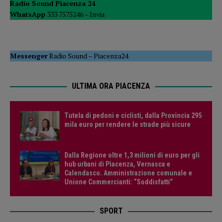
Radio Sound Piacenza 24
WhatsApp
333 7575246 –
Invia
Messenger
Radio Sound
–
Piacenza24
ULTIMA ORA PIACENZA
Tutela di pedoni e ciclisti, dalla Provincia 295
mila euro per rendere le strade più sicure
Dalla Regione oltre 1,3 milioni di euro per gli
hub urbani di Piacenza, Vernasca e
Calendasco. Amministrazione comunale e
Unione Commercianti: “Soddisfatti”
SPORT