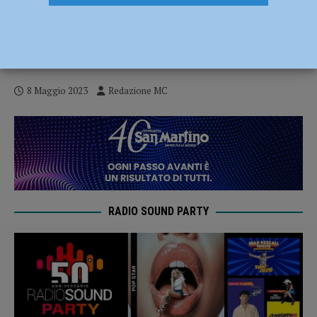
Il bilancio della Placentia Half Marathon
2023, Confalonieri: “Un’edizione speciale,
è una festa di primavera” – AUDIO
8 Maggio 2023
Redazione MC
RADIO SOUND PARTY