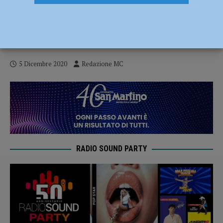
Bocciarelli, “Il volontariato riempie la vita
aiutando gli altri” – AUDIO intervista al
Vice Presidente CSV Emilia
5 Dicembre 2020
Redazione MC
RADIO SOUND PARTY