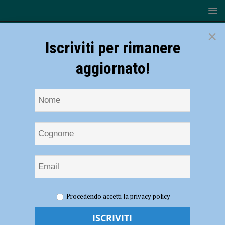
×
Iscriviti per rimanere
aggiornato!
HOME
NOTIZIE
ATTUALITÀ
Bocciarelli, “Il
Procedendo accetti la privacy policy
volontariato riempie la vita aiutando gli altri” – AUDIO intervista al
Vice Presidente CSV Emilia