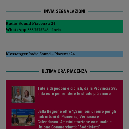
INVIA SEGNALAZIONI
Radio Sound Piacenza 24
WhatsApp
333 7575246 –
Invia
Messenger
Radio Sound
–
Piacenza24
ULTIMA ORA PIACENZA
Tutela di pedoni e ciclisti, dalla Provincia 295
mila euro per rendere le strade più sicure
Dalla Regione oltre 1,3 milioni di euro per gli
hub urbani di Piacenza, Vernasca e
Calendasco. Amministrazione comunale e
Unione Commercianti: “Soddisfatti”