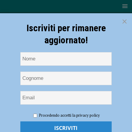
×
Iscriviti per rimanere
aggiornato!
HOME
NOTIZIE
CRONACA PIACENZA
Caduta in
Procedendo accetti la privacy policy
piscina in via Rigolli, non ce l’ha fatta la bimba di quattro anni. Seconda
tragedia in pochi mesi