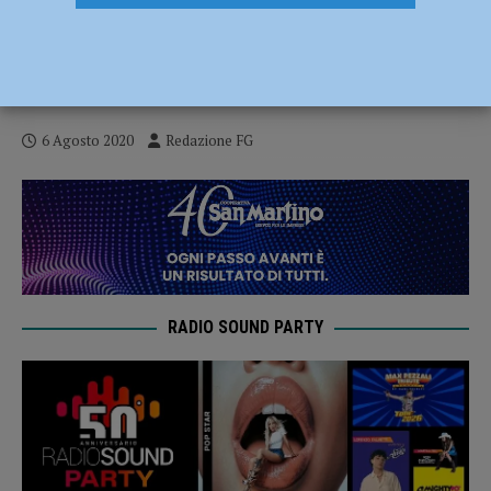
Caduta in piscina in via Rigolli, non ce l’ha
fatta la bimba di quattro anni. Seconda
tragedia in pochi mesi
6 Agosto 2020
Redazione FG
RADIO SOUND PARTY