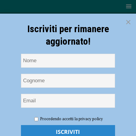
×
Iscriviti per rimanere
aggiornato!
HOME
NOTIZIE
SPORT
CALCIO
Il Piacenza
Procedendo accetti la privacy policy
Calcio ritrova il sorriso dopo il derby
Il Piacenza Calcio ritrova il sorriso dopo il