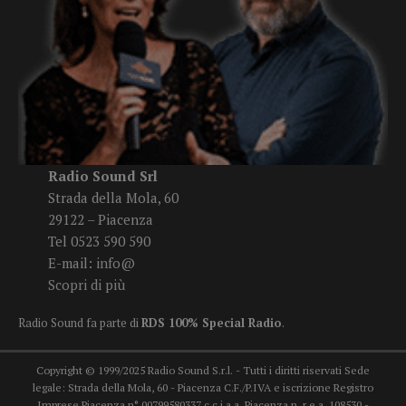
Radio Sound Srl
Strada della Mola, 60
29122 – Piacenza
Tel 0523 590 590
E-mail:
info@
Scopri di più
Radio Sound fa parte di
RDS 100% Special Radio
.
Copyright © 1999/2025 Radio Sound S.r.l. - Tutti i diritti riservati Sede
legale: Strada della Mola, 60 - Piacenza C.F./P.IVA e iscrizione Registro
Imprese Piacenza n° 00799580337 c.c.i.a.a. Piacenza n. r.e.a. 108530 -