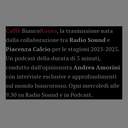
Caffè
Bianco
Rosso
, la trasmissione nata
dalla collaborazione tra
Radio Sound
e
Piacenza Calcio
per le stagioni 2023-2025.
Un podcast della durata di 5 minuti,
condotto dall’opinionista
Andrea Amorini
con interviste esclusive e approfondimenti
sul mondo biancorosso. Ogni mercoledì alle
9.30 su Radio Sound e in Podcast.