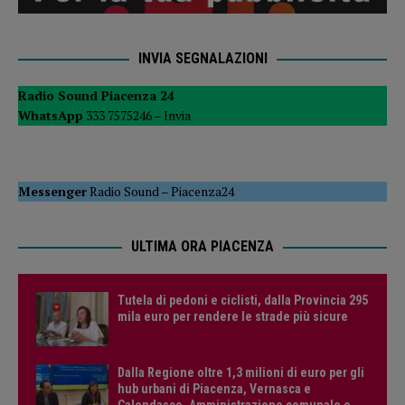
INVIA SEGNALAZIONI
Radio Sound Piacenza 24
WhatsApp
333 7575246 –
Invia
Messenger
Radio Sound
–
Piacenza24
ULTIMA ORA PIACENZA
Tutela di pedoni e ciclisti, dalla Provincia 295
mila euro per rendere le strade più sicure
Dalla Regione oltre 1,3 milioni di euro per gli
hub urbani di Piacenza, Vernasca e
Calendasco. Amministrazione comunale e