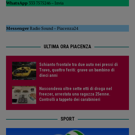
WhatsApp
333 7575246 –
Invia
Messenger
Radio Sound
–
Piacenza24
ULTIMA ORA PIACENZA
Schianto frontale tra due auto nei pressi di
Travo, quattro feriti: grave un bambino di
dieci anni
Nascondeva oltre sette etti di droga nel
freezer, arrestata una ragazza 25enne.
Controlli a tappeto dei carabinieri
SPORT