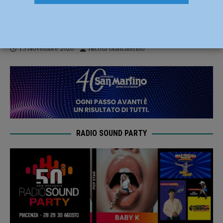
U.S. Fiorenzuola, si torna a giocare con la
trasferta ostica di Seravezza
13 Novembre 2020
Nicola Giancaterino
RADIO SOUND PARTY