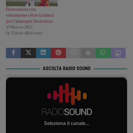
Fiorenzuola con
entusiasmo oltre la fatica
per l’impegno Seravezza
19 Marzo 2021
In "Calcio dilettanti"
ASCOLTA RADIO SOUND
Seleziona il canale...