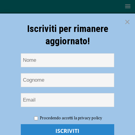
×
Iscriviti per rimanere
aggiornato!
HOME
NOTIZIE
SPORT
Volley B maschile, rimonta
Procedendo accetti la privacy policy
vincente per la Canottieri Ongina: da 2-0 a 2-3 a San Martino in Rio
Volley B maschile, rimonta vincente per