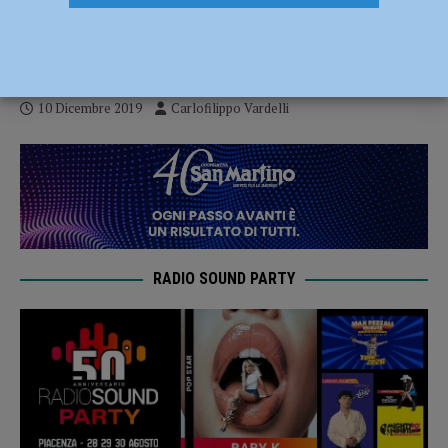
la Canottieri Ongina: da 2-0 a 2-3 a San
Martino in Rio
10 Dicembre 2019
Carlofilippo Vardelli
RADIO SOUND PARTY