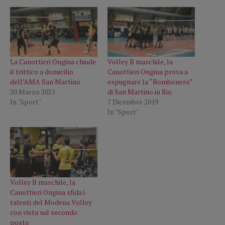
La Canottieri Ongina chiude
Volley B maschile, la
il trittico a domicilio
Canottieri Ongina prova a
dell’AMA San Martino
espugnare la “Bombonera”
20 Marzo 2021
di San Martino in Rio
In "Sport"
7 Dicembre 2019
In "Sport"
Volley B maschile, la
Canottieri Ongina sfida i
talenti del Modena Volley
con vista sul secondo
posto