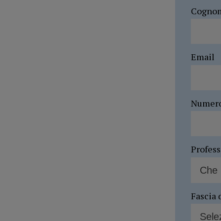
Cogno
Email
Numer
Profes
Fascia 