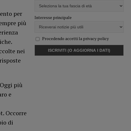
mento per
Interesse principale
sempre più
erienza
Procedendo accetti la privacy policy
iche.
ccolte nei
 risposte
“Oggi più
aro e
i
t. Occorre
io di