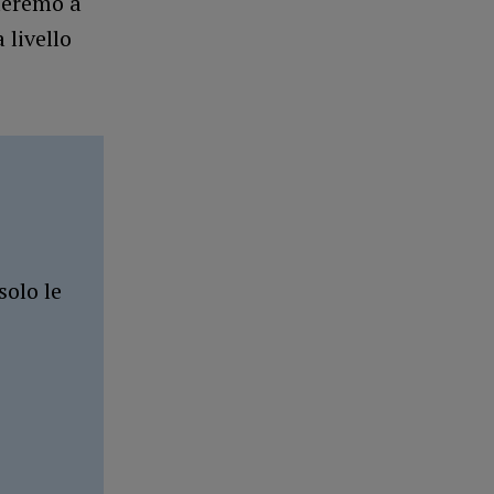
ueremo a
 livello
solo le