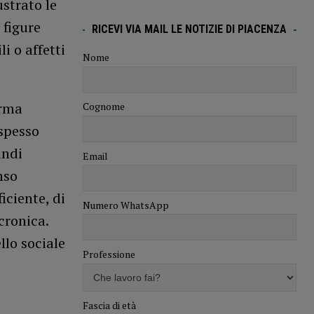
ustrato le
 figure
RICEVI VIA MAIL LE NOTIZIE DI PIACENZA
i o affetti
Nome
erma
Cognome
 spesso
andi
Email
nso
iciente, di
Numero WhatsApp
cronica.
llo sociale
Professione
Fascia di età