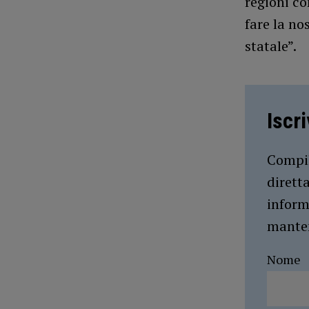
regioni co
fare la no
statale”.
Iscr
Compil
dirett
inform
manten
Nome