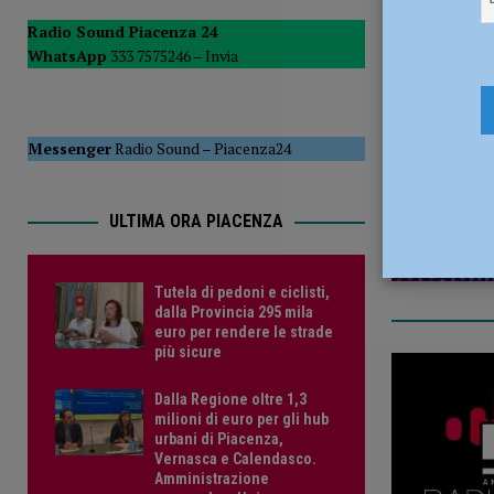
POLITICA
Radio Sound Piacenza 24
WhatsApp
333 7575246 –
Invia
[ 5 Agosto 2026 ]
Caldo estremo e asili nido, Tagliaferri (F
1 Luglio 2
Messenger
Radio Sound
–
Piacenza24
ULTIMA ORA PIACENZA
Tutela di pedoni e ciclisti,
dalla Provincia 295 mila
euro per rendere le strade
più sicure
Dalla Regione oltre 1,3
milioni di euro per gli hub
urbani di Piacenza,
Vernasca e Calendasco.
Amministrazione