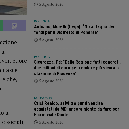
5 Agosto 2026
POLITICA
Autismo, Murelli (Lega): “No al taglio dei
fondi per il Distretto di Ponente”
5 Agosto 2026
Regione
 a
POLITICA
iver, cuore
Sicurezza, Pd: “Dalla Regione fatti concreti,
due milioni di euro per rendere più sicura la
n nasce
stazione di Piacenza”
 e che,
5 Agosto 2026
a
.
ECONOMIA
Crisi Realco, salvi tre punti vendita
acquistati da MD: ancora niente da fare per
to a
Ecu in viale Dante
e sociali,
5 Agosto 2026