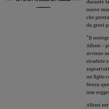
durante la
nuove misu
che presta
da gravi p
“Il sosteg
Albasi – p
avviene ne
ricadute s
soprattutt
un figlio 
Senza ques
non regge
Albasi sot