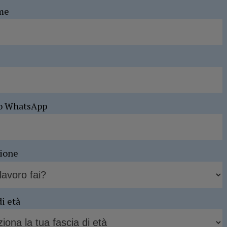
me
o WhatsApp
sione
di età