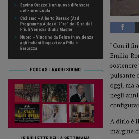
Savino Orazzo è un nuovo difensore
del Fiorenzuola
Ciclismo – Alberto Baesso (Asd
Programma Auto) è il “re” del Giro del
Friuli Venezia Giulia Master
Nuoto – Vittorino da Feltre in evidenza
agli Italiani Ragazzi con Pilla e
“Con il fi
Barbazza
Emilia-Ro
sostenere 
PODCAST RADIO SOUND
pulsante 
oggi, ma a
negli anni
configurar
A dirlo è 
margine de
LE PIÙ LETTE DELLA SETTIMANA