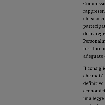
Commission
rappresen
chi si occ
partecipat
del caregi
Personalme
territori,
adeguate 
Il consigl
che mai è
definitivo 
economici 
una legge 