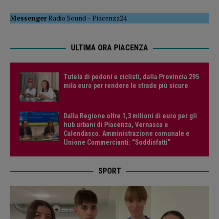
Messenger
Radio Sound
–
Piacenza24
ULTIMA ORA PIACENZA
Tutela di pedoni e ciclisti, dalla Provincia 295
mila euro per rendere le strade più sicure
Dalla Regione oltre 1,3 milioni di euro per gli
hub urbani di Piacenza, Vernasca e
Calendasco. Amministrazione comunale e
Unione Commercianti: “Soddisfatti”
SPORT