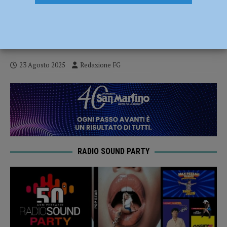
Cattivi odori a Sarmato, il sindaco:
“Polemiche politiche, mai negato il
problema e siamo a fianco dei residenti”
23 Agosto 2025
Redazione FG
RADIO SOUND PARTY