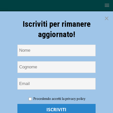
×
Iscriviti per rimanere
aggiornato!
HOME
NOTIZIE
ATTUALITÀ
Cattivi odori a
Procedendo accetti la privacy policy
Sarmato, il sindaco: “Polemiche politiche, mai negato il problema e
siamo a fianco dei residenti”