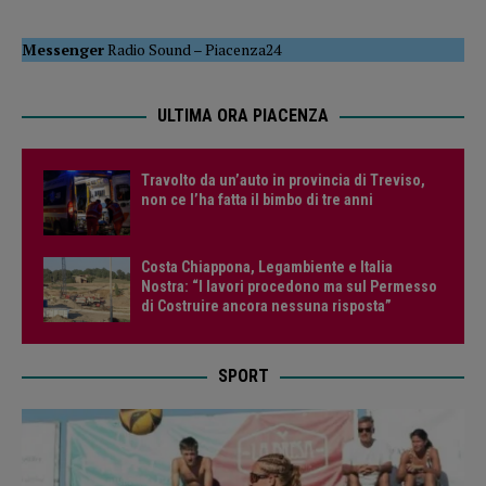
Messenger
Radio Sound
–
Piacenza24
ULTIMA ORA PIACENZA
Travolto da un’auto in provincia di Treviso,
non ce l’ha fatta il bimbo di tre anni
Costa Chiappona, Legambiente e Italia
Nostra: “I lavori procedono ma sul Permesso
di Costruire ancora nessuna risposta”
SPORT