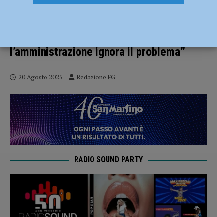
Ancora cattivi odori nell’aria a Sarmato:
“Residenti preoccupati e stremati,
costretti a tenere chiuse le finestre. Ma
l’amministrazione ignora il problema”
20 Agosto 2025
Redazione FG
RADIO SOUND PARTY