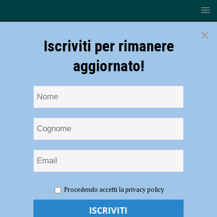
×
Iscriviti per rimanere
aggiornato!
HOME
NOTIZIE
ATTUALITÀ
Ancora cattivi odori
Procedendo accetti la privacy policy
nell’aria a Sarmato: “Residenti preoccupati e stremati, costretti a tenere
chiuse le finestre. Ma l’amministrazione ignora il problema”