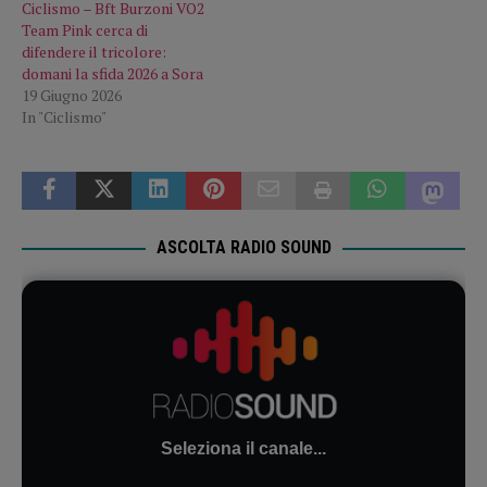
Ciclismo – Bft Burzoni VO2
Team Pink cerca di
difendere il tricolore:
domani la sfida 2026 a Sora
19 Giugno 2026
In "Ciclismo"
ASCOLTA RADIO SOUND
Seleziona il canale...