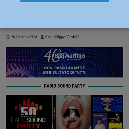
Ciclismo – Nuova sfida tricolore per il
VO2 Team Pink: domani l’Italiano su
strada Donne Juniores nel Genovese
28 Giugno 2024
Carlofilippo Vardelli
RADIO SOUND PARTY