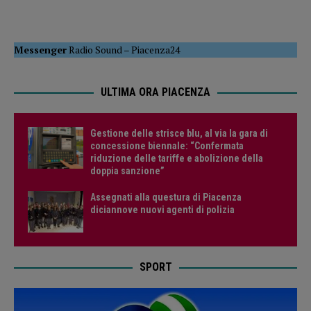
Messenger
Radio Sound
–
Piacenza24
ULTIMA ORA PIACENZA
Gestione delle strisce blu, al via la gara di
concessione biennale: “Confermata
riduzione delle tariffe e abolizione della
doppia sanzione”
Assegnati alla questura di Piacenza
diciannove nuovi agenti di polizia
SPORT