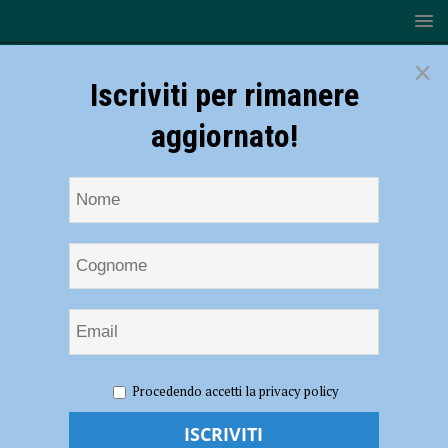
×
Iscriviti per rimanere
aggiornato!
HOME
NOTIZIE
SPORT
CICLISMO
Ciclismo
Procedendo accetti la privacy policy
– Nuova sfida tricolore per il VO2 Team Pink: domani l’Italiano su
strada Donne Juniores nel Genovese