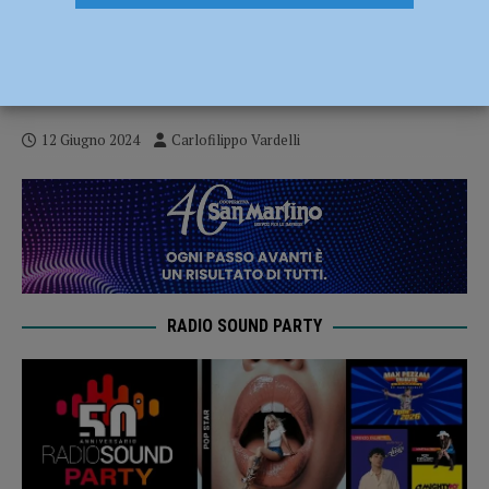
Ciclismo su Pista – I risultati del GP
Velodromo di Fiorenzuola per esordienti e
allievi
12 Giugno 2024
Carlofilippo Vardelli
RADIO SOUND PARTY