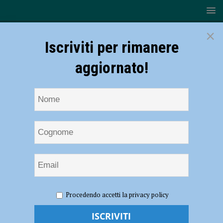
×
Iscriviti per rimanere
aggiornato!
HOME
NOTIZIE
SPORT
CICLISMO
Ciclismo
Procedendo accetti la privacy policy
su Pista – I risultati del GP Velodromo di Fiorenzuola per esordienti e
allievi