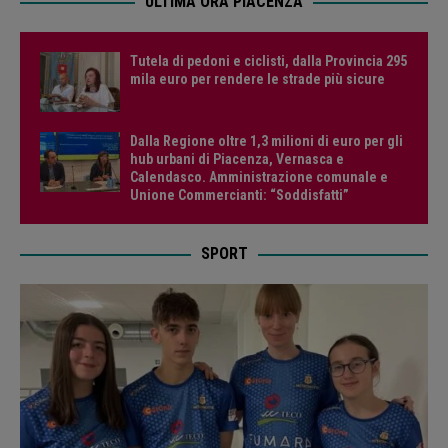
ULTIMA ORA PIACENZA
Tutela di pedoni e ciclisti, dalla Provincia 295
mila euro per rendere le strade più sicure
Dalla Regione oltre 1,3 milioni di euro per gli
hub urbani di Piacenza, Vernasca e
Calendasco. Amministrazione comunale e
Unione Commercianti: “Soddisfatti”
SPORT