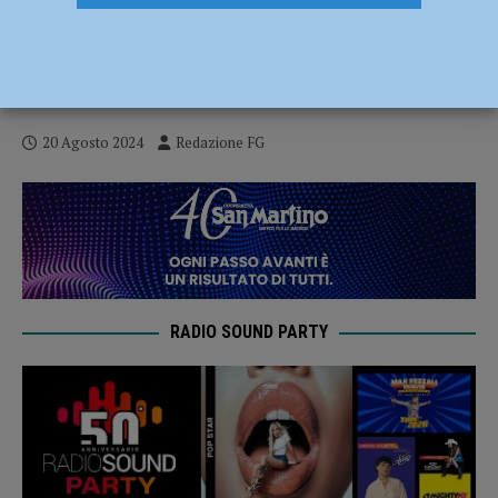
Colecistite acuta, aumentano i casi risolti
senza intervento chirurgico: ottanta in
due anni e mezzo
20 Agosto 2024
Redazione FG
RADIO SOUND PARTY