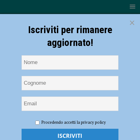
×
Iscriviti per rimanere
aggiornato!
HOME
NOTIZIE
ATTUALITÀ
Colecistite acuta,
Procedendo accetti la privacy policy
aumentano i casi risolti senza intervento chirurgico: ottanta in due anni
e mezzo