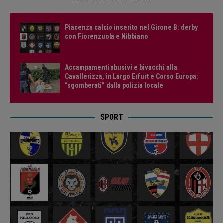
Piacenza calcio inserito nel Girone B: derby
con Fiorenzuola e Nibbiano
Accampamenti abusivi e bivacchi alla
Cavallerizza, in Largo Erfurt e Corso Europa:
“sgomberati” dalla polizia locale
SPORT