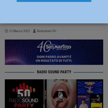
Appalti corrotti, commissariato il Comune
di Cerignale e sciolto il consiglio: guida
temporanea al viceprefetto
15 Marzo 2022
Redazione FG
RADIO SOUND PARTY