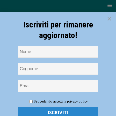
×
Iscriviti per rimanere
aggiornato!
HOME
NOTIZIE
CRONACA PIACENZA
Appalti
Procedendo accetti la privacy policy
corrotti, commissariato il Comune di Cerignale e sciolto il consiglio:
guida temporanea al viceprefetto