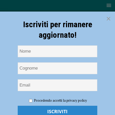
×
Iscriviti per rimanere
aggiornato!
HOME
NOTIZIE
ECONOMIA
Confcooperative
Procedendo accetti la privacy policy
Emilia Romagna, Francesco Milza confermato presidente
Confcooperative Emilia Romagna,