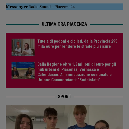
Messenger
Radio Sound
–
Piacenza24
ULTIMA ORA PIACENZA
Tutela di pedoni e ciclisti, dalla Provincia 295
mila euro per rendere le strade più sicure
Dalla Regione oltre 1,3 milioni di euro per gli
hub urbani di Piacenza, Vernasca e
Calendasco. Amministrazione comunale e
Unione Commercianti: “Soddisfatti”
SPORT