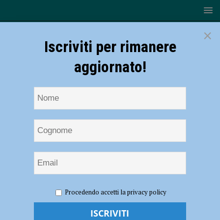
×
Iscriviti per rimanere
aggiornato!
HOME
NOTIZIE
ECONOMIA
Confindustria, Rolleri
Procedendo accetti la privacy policy
chiude in crescita: volume d’affari da 8 milioni e 24 mila dipendenti
rappresentati. Nicola Parenti nuovo presidente – AUDIO e FOTO