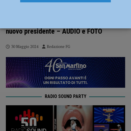
Confindustria, Rolleri chiude in crescita:
volume d’affari da 8 milioni e 24 mila
dipendenti rappresentati. Nicola Parenti
nuovo presidente – AUDIO e FOTO
30 Maggio 2024
Redazione FG
RADIO SOUND PARTY