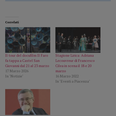
Correlati
Il tour del docufilm Il Faro
Stagione Lirica: Adriana
fa tappa a Castel San
Lecouvreur di Francesco
Giovanni dal 21 al 23 marzo
Cilea in scena il 18 e 20
17 Marzo 2026
marzo
In "Notizie"
16 Marzo 2022
In "Eventi a Piacenza"