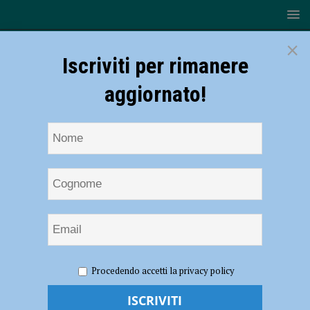
×
Iscriviti per rimanere
aggiornato!
HOME
NOTIZIE
ATTUALITÀ
Confini, il nuovo
Procedendo accetti la privacy policy
album cantautorale poetico e folk di Alessandro Colpani
Confini, il nuovo album cantautorale