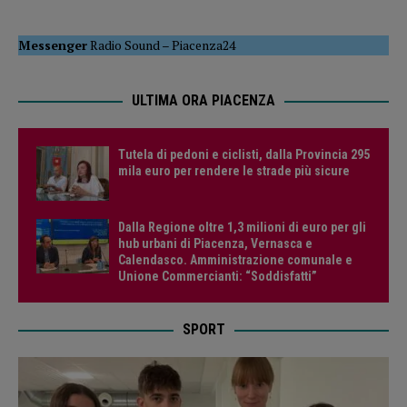
Messenger
Radio Sound
–
Piacenza24
ULTIMA ORA PIACENZA
Tutela di pedoni e ciclisti, dalla Provincia 295
mila euro per rendere le strade più sicure
Dalla Regione oltre 1,3 milioni di euro per gli
hub urbani di Piacenza, Vernasca e
Calendasco. Amministrazione comunale e
Unione Commercianti: “Soddisfatti”
SPORT