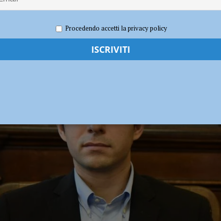
respidi: “Intollerabile la mancanza di illuminazione”
POLITICA
hiuderla due mesi prima dell’inizio dei lavori?”
POLITICA
 2024
Redazione
Notizie
,
Politica
Procedendo accetti la privacy policy