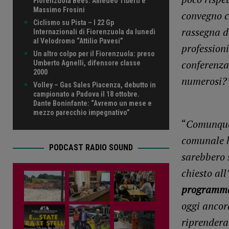
Fiorenzuola Bees: Amedeo Tiberti e
Massimo Frosini
convegno 
Ciclismo su Pista – I 22 Gp
rassegna d
Internazionali di Fiorenzuola da lunedì
al Velodromo “Attilio Pavesi”
professioni
Un altro colpo per il Fiorenzuola: preso
conferenz
Umberto Agnelli, difensore classe
2000
numerosi?
Volley – Gas Sales Piacenza, debutto in
campionato a Padova il 18 ottobre.
Dante Boninfante: “Avremo un mese e
mezzo parecchio impegnativo”
“
Comunqu
comunale h
PODCAST RADIO SOUND
sarebbero s
chiesto al
programm
oggi ancora
riprendera