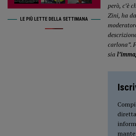
però, c’è c
Zini, ha da
LE PIÙ LETTE DELLA SETTIMANA
moderatore
descrizion
carlona”. 
sia
l’immag
Iscr
Compil
dirett
inform
manten