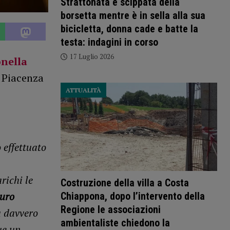
Strattonata e scippata della
borsetta mentre è in sella alla sua
bicicletta, donna cade e batte la
testa: indagini in corso
17 Luglio 2026
nella
i Piacenza
ATTUALITÀ
 effettuato
richi le
Costruzione della villa a Costa
auro
Chiappona, dopo l’intervento della
Regione le associazioni
a davvero
ambientaliste chiedono la
ue un