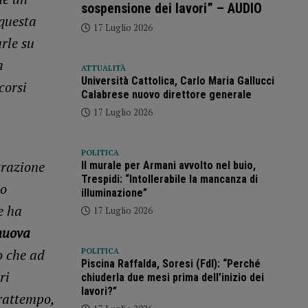
sospensione dei lavori” – AUDIO
questa
17 Luglio 2026
rle su
a
ATTUALITÀ
Università Cattolica, Carlo Maria Gallucci
corsi
Calabrese nuovo direttore generale
17 Luglio 2026
POLITICA
trazione
Il murale per Armani avvolto nel buio,
Trespidi: “Intollerabile la mancanza di
to
illuminazione”
e ha
17 Luglio 2026
nuova
o che ad
POLITICA
Piscina Raffalda, Soresi (FdI): “Perché
ri
chiuderla due mesi prima dell’inizio dei
lavori?”
frattempo,