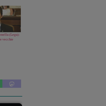
onella (Lega):
le vecchie