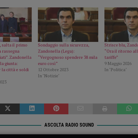
 salta il primo
Sondaggio sulla sicurezza,
Strisce blu, Zand
a rassegna
Zandonella (Lega):
“Ora il ritorno al
iati”. Zandonella
“Vergognoso spendere 38 mila
tariffe”
la giunta:
euro così”
9 Maggio 2026
la città e soldi
12 Ottobre 2023
In "Politica"
In "Notizie"
023
ASCOLTA RADIO SOUND