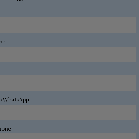
me
o WhatsApp
sione