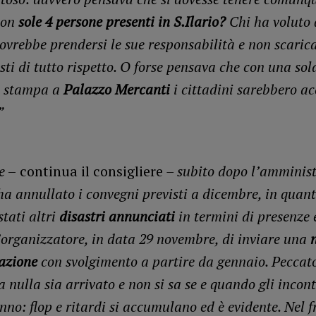
con
sole 4 persone presenti in S.Ilario?
Chi ha voluto 
ovrebbe prendersi le sue responsabilità e non scarica
sti di tutto rispetto. O forse pensava che con una sol
a stampa a
Palazzo Mercanti
i cittadini sarebbero ac
”
e
–
continua il consigliere
– subito dopo l’amminis
a annullato i convegni previsti a dicembre, in quan
tati altri
disastri annunciati
in termini di presenze 
l’organizzatore, in data 29 novembre, di inviare una
azione
con svolgimento a partire da gennaio. Peccat
 nulla sia arrivato e non si sa se e quando gli incont
nno: flop e ritardi si accumulano ed è evidente. Nel 