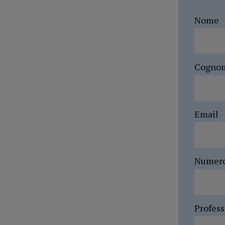
Nome
Cogno
Email
Numer
Profes