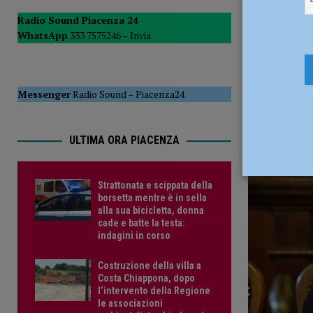
[ 17 Luglio 2026 ]
Il murale per Armani avvolto nel buio, T
Radio Sound Piacenza 24
WhatsApp
333 7575246 –
Invia
[ 17 Luglio 2026 ]
Piscina Raffalda, Soresi (FdI): “Perché c
18 Gennaio
Messenger
Radio Sound
–
Piacenza24
ULTIMA ORA PIACENZA
Strattonata e scippata della
borsetta mentre è in sella
alla sua bicicletta, donna
cade e batte la testa:
indagini in corso
Costruzione della villa a
Costa Chiappona, dopo
l’intervento della Regione
le associazioni