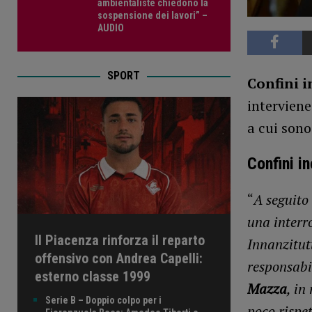
ambientaliste chiedono la
sospensione dei lavori” –
AUDIO
SPORT
Confini i
interviene
a cui sono
Confini i
“
A seguito 
una interro
Il Piacenza rinforza il reparto
Innanzitutt
offensivo con Andrea Capelli:
responsabil
esterno classe 1999
Mazza
, in
Serie B – Doppio colpo per i
poco rispe