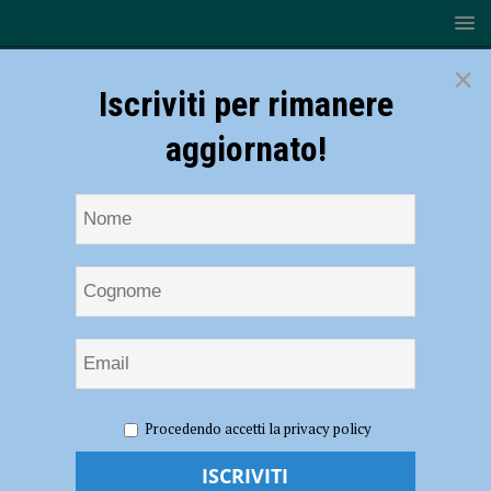
×
Iscriviti per rimanere
aggiornato!
HOME
NOTIZIE
CRONACA PIACENZA
Procedendo accetti la privacy policy
‘Ndrangheta, confiscati beni per 4,5 milioni di euro dalla guardia di
finanza di Cremona: indagini partite da un usuraio piacentino