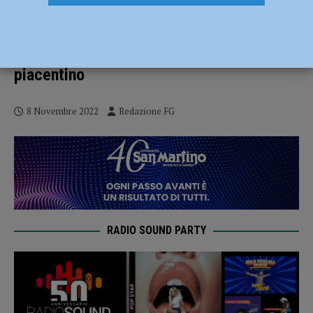
‘Ndrangheta, confiscati beni per 4,5
milioni di euro dalla guardia di finanza di
Cremona: indagini partite da un usuraio
piacentino
8 Novembre 2022
Redazione FG
RADIO SOUND PARTY