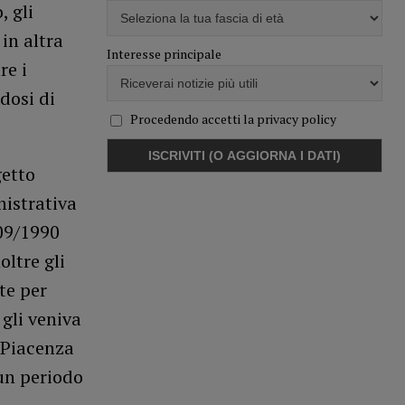
, gli
in altra
Interesse principale
re i
dosi di
Procedendo accetti la privacy policy
getto
istrativa
309/1990
ltre gli
te per
 gli veniva
 Piacenza
un periodo