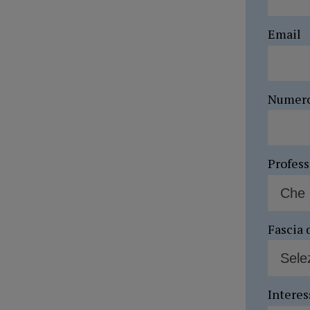
Email
Numer
Profes
Fascia 
Interes