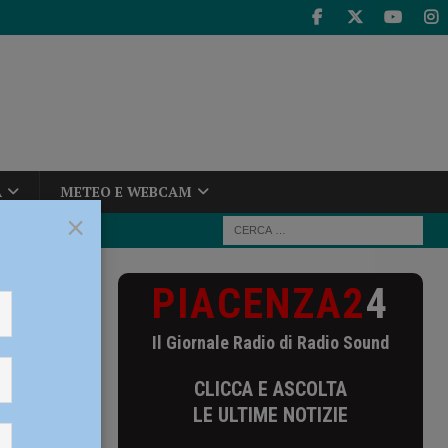
A
METEO E WEBCAM
×
PIACENZA2
4
superiore
Il Giornale Radio di Radio Sound
e
CLICCA E ASCOLTA
hashish
LE ULTIME NOTIZIE