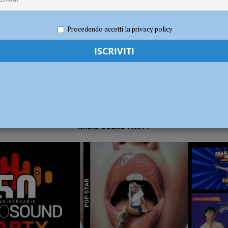
e 2024
Redazione FG
Cronaca Piacenza
dI): “Verificare subito la situazione nella provincia di Piacenza”
POLITICA
Procedendo accetti la privacy policy
RADIO SOUND PARTY