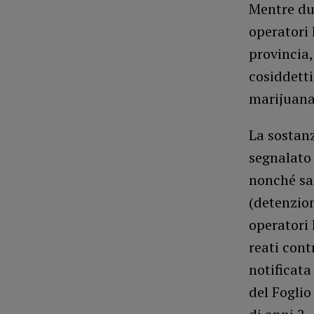
Mentre dur
operatori 
provincia,
cosiddett
marijuana
La sostanz
segnalato
nonché san
(detenzion
operatori 
reati cont
notificata
del Foglio