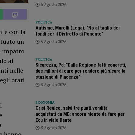
5 Agosto 2026
POLITICA
Autismo, Murelli (Lega): “No al taglio dei
nte con la
fondi per il Distretto di Ponente”
ttuato un
5 Agosto 2026
re impatto
do al
POLITICA
Sicurezza, Pd: “Dalla Regione fatti concreti,
nti nelle
due milioni di euro per rendere più sicura la
stazione di Piacenza”
egli orari
5 Agosto 2026
ECONOMIA
i
Crisi Realco, salvi tre punti vendita
e
acquistati da MD: ancora niente da fare per
Ecu in viale Dante
o
5 Agosto 2026
te hanno