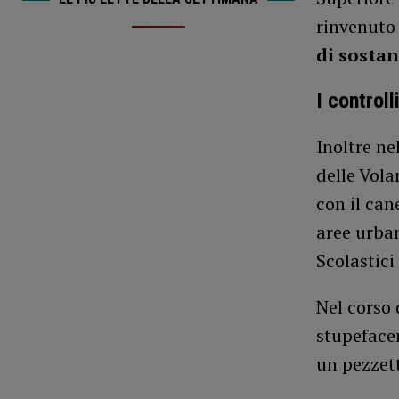
rinvenuto 
di sosta
I control
Inoltre ne
delle Vola
con il can
aree urban
Scolastici
Nel corso 
stupefacen
un pezzett