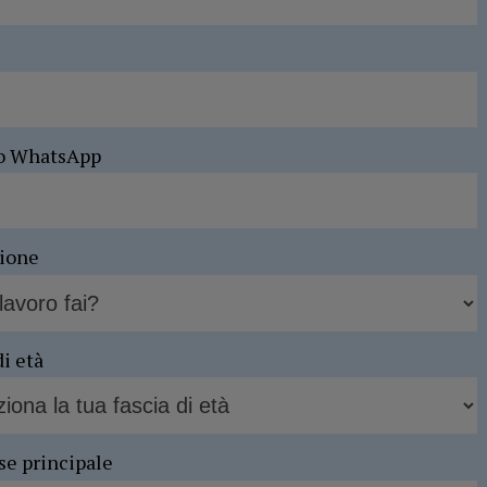
o WhatsApp
sione
di età
se principale