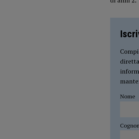
di anni 2.
Iscr
Compil
dirett
inform
manten
Nome
Cogno