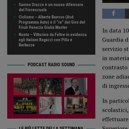
Savino Orazzo è un nuovo difensore
del Fiorenzuola
Ciclismo – Alberto Baesso (Asd
Programma Auto) è il “re” del Giro del
Friuli Venezia Giulia Master
In data 10
Nuoto – Vittorino da Feltre in evidenza
Guardia d
agli Italiani Ragazzi con Pilla e
Barbazza
servizio s
in materia
PODCAST RADIO SOUND
contrasto 
zone adiac
di ingress
In partico
scolastici
effettuare
Superiore 
LE PIÙ LETTE DELLA SETTIMANA