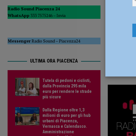
13 Dicembr
POLITICA
Radio Sound Piacenza 24
WhatsApp
333 7575246 –
Invia
[ 5 Agosto 2026 ]
Caldo estremo e asili nido, Tagliaferri (F
Messenger
Radio Sound
–
Piacenza24
ULTIMA ORA PIACENZA
Tutela di pedoni e ciclisti,
dalla Provincia 295 mila
euro per rendere le strade
più sicure
Dalla Regione oltre 1,3
milioni di euro per gli hub
urbani di Piacenza,
Vernasca e Calendasco.
Amministrazione