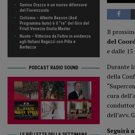
Savino Orazzo è un nuovo difensore
del Fiorenzuola
Ciclismo – Alberto Baesso (Asd
Programma Auto) è il “re” del Giro del
Friuli Venezia Giulia Master
Il prossi
Nuoto – Vittorino da Feltre in evidenza
del Coord
agli Italiani Ragazzi con Pilla e
Barbazza
e dalle 15 
Durante l
PODCAST RADIO SOUND
della Conf
“Supercon
cura dell
conduttore
dell’avv. 
Seguirà a
LE PIÙ LETTE DELLA SETTIMANA