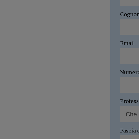
Cogno
Email
Numer
Profes
Fascia 