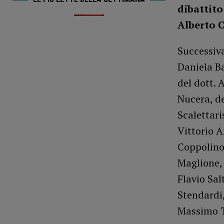
dibattit
Alberto C
Successiva
Daniela Ba
del dott. 
Nucera, de
Scalettari
Vittorio A
Coppolino,
Maglione, 
Flavio Salt
Stendardi,
Massimo Ti