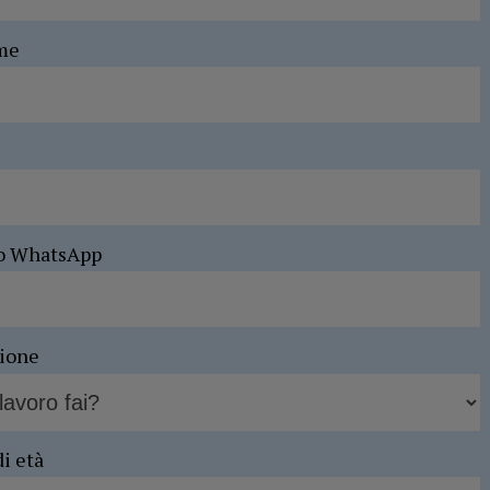
me
o WhatsApp
sione
di età