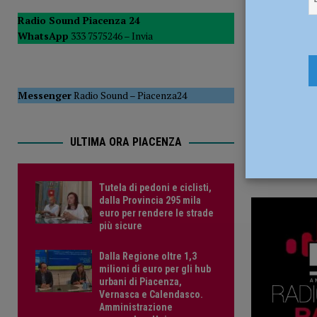
10 Settemb
POLITICA
Radio Sound Piacenza 24
WhatsApp
333 7575246 –
Invia
[ 5 Agosto 2026 ]
Caldo estremo e asili nido, Tagliaferri (F
Messenger
Radio Sound
–
Piacenza24
ULTIMA ORA PIACENZA
Tutela di pedoni e ciclisti,
dalla Provincia 295 mila
euro per rendere le strade
più sicure
Dalla Regione oltre 1,3
milioni di euro per gli hub
urbani di Piacenza,
Vernasca e Calendasco.
Amministrazione