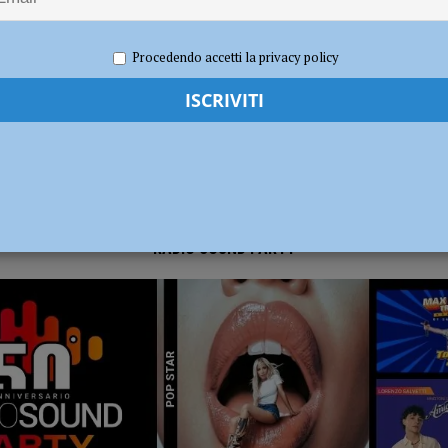
re 2025
Redazione FG
Economia
dI): “Verificare subito la situazione nella provincia di Piacenza”
POLITICA
Procedendo accetti la privacy policy
RADIO SOUND PARTY