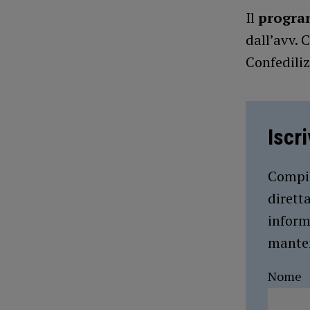
Il
progra
dall’avv. 
Confediliz
Iscr
Compil
dirett
inform
manten
Nome